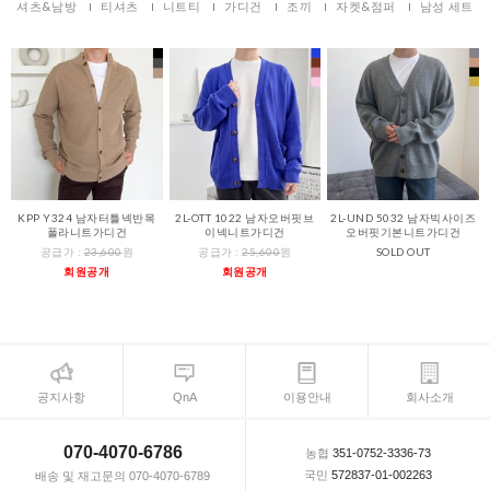
셔츠&남방
티셔츠
니트티
가디건
조끼
자켓&점퍼
남성 세트
KPP Y324 남자터틀넥반목
2L-OTT 1022 남자오버핏브
2L-UND 5032 남자빅사이즈
폴라니트가디건
이넥니트가디건
오버핏기본니트가디건
공급가 :
23,600
원
공급가 :
25,600
원
SOLD OUT
회원공개
회원공개
공지사항
QnA
이용안내
회사소개
070-4070-6786
농협
351-0752-3336-73
국민
572837-01-002263
배송 및 재고문의 070-4070-6789