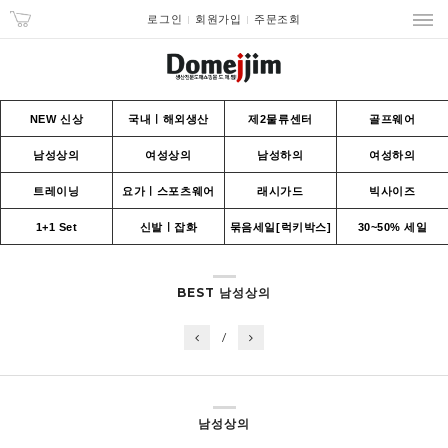
로그인
회원가입
주문조회
NEW 신상
국내ㅣ해외생산
제2물류센터
골프웨어
남성상의
여성상의
남성하의
여성하의
트레이닝
요가ㅣ스포츠웨어
래시가드
빅사이즈
1+1 Set
신발ㅣ잡화
묶음세일[럭키박스]
30~50% 세일
BEST 남성상의
/
남성상의