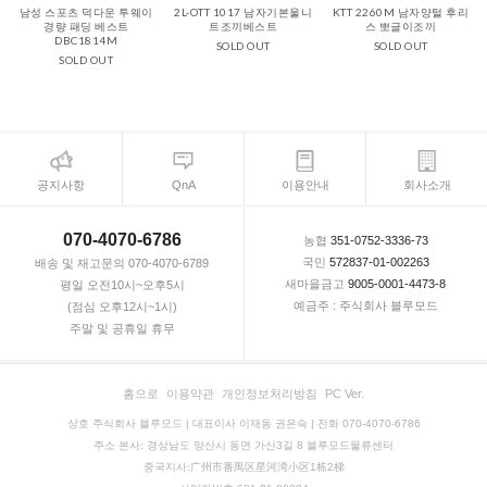
남성 스포츠 덕다운 투웨이
2L-OTT 1017 남자기본울니
KTT 2260M 남자양털 후리
경량 패딩 베스트
트조끼베스트
스 뽀글이조끼
DBC1814M
SOLD OUT
SOLD OUT
SOLD OUT
공지사항
QnA
이용안내
회사소개
070-4070-6786
농협
351-0752-3336-73
국민
572837-01-002263
배송 및 재고문의 070-4070-6789
새마을금고
9005-0001-4473-8
평일 오전10시~오후5시
예금주 : 주식회사 블루모드
(점심 오후12시~1시)
주말 및 공휴일 휴무
홈으로
이용약관
개인정보처리방침
PC Ver.
상호 주식회사 블루모드 | 대표이사 이재동 권은숙 | 전화 070-4070-6786
주소 본사: 경상남도 양산시 동면 가산3길 8 블루모드물류센터
중국지사:广州市番禺区星河湾小区1栋2梯