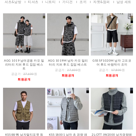
셔츠&남방
티셔츠
니트티
가디건
조끼
자켓&점퍼
남성 세트
AGG 1019 남여공용 카모 밀
AGG 1019M 남자 카모 밀리
GSS SF1020M 남자 고프코
리터리 지퍼 후드 집업 베스
터리 지퍼 후드 집업 베스트
어 후드 바람막이 조끼
트
공급가 :
27,600
원
공급가 :
17,800
원
공급가 :
27,600
원
회원공개
회원공개
회원공개
KSS 8898 남자멀티포켓 등
KSS 18001 남자 초 경량 패
2L-OTT JW2000 남자경량패