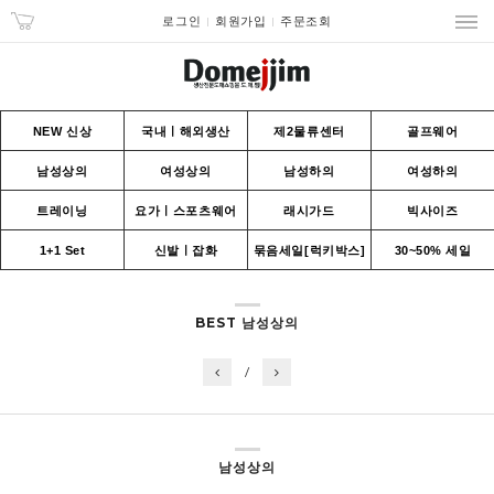
로그인
회원가입
주문조회
NEW 신상
국내ㅣ해외생산
제2물류센터
골프웨어
남성상의
여성상의
남성하의
여성하의
트레이닝
요가ㅣ스포츠웨어
래시가드
빅사이즈
1+1 Set
신발ㅣ잡화
묶음세일[럭키박스]
30~50% 세일
BEST 남성상의
/
남성상의