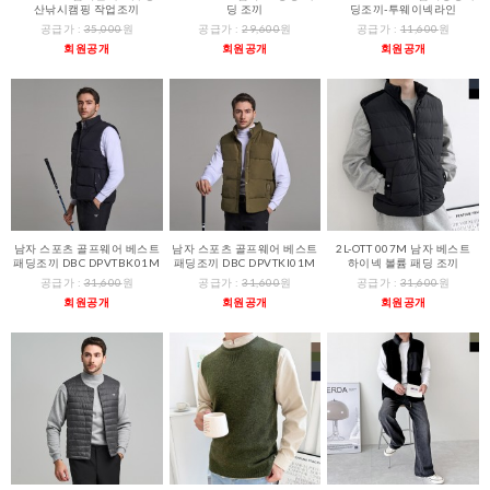
산낚시캠핑 작업조끼
딩 조끼
딩조끼-투웨이넥라인
공급가 :
35,000
원
공급가 :
29,600
원
공급가 :
11,600
원
회원공개
회원공개
회원공개
남자 스포츠 골프웨어 베스트
남자 스포츠 골프웨어 베스트
2L-OTT 007M 남자 베스트
패딩조끼 DBC DPVTBK01M
패딩조끼 DBC DPVTKI01M
하이넥 볼륨 패딩 조끼
공급가 :
31,600
원
공급가 :
31,600
원
공급가 :
31,600
원
회원공개
회원공개
회원공개