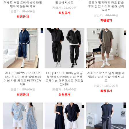
락세트 커플 트레이닝복 반팔
팔반바지세트
웃도어 밀리터리 카모 전술
반바지 운동복 세트
후드 집업 와이드 팬츠 상하
공급가 :
25,600
원
의세트
공급가 :
23,600
원
회원공개
공급가 :
43,000
원
회원공개
회원공개
ACC SF1029M-SS1010M
GQQ SF1035-1036 남여공
ACC SS1016M 남자 여름 데
남자 투라인 트랙 집업 트레
용 땀복 다이어트 러닝 운동
일리 카라넥 반팔 반바지 세
이닝 자켓 와이드 버뮤다 7부
트레이닝 맨투맨세트 후드집
트
세트
업세트
공급가 :
25,000
원
공급가 :
29,600
원
공급가 :
27,600
원
회원공개
회원공개
회원공개