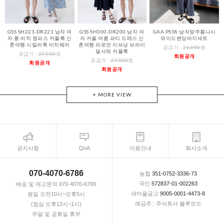
GSS SH221-DR221 남자 여
GSS SH300-DR200 남자 여
GAA PS58 남자맞주름나시
자 롱 비치 원피스 커플룩 신
자 커플 여름 파티 드레스 신
와이드밴딩바지세트
혼여행 시밀러룩 비치웨어
혼여행 피로연 이브닝 브라이
공급가 :
21,600
원
덜샤워 커플룩
공급가 :
27,000
원
회원공개
공급가 :
27,000
원
회원공개
회원공개
+ MORE VIEW
공지사항
QnA
이용안내
회사소개
070-4070-6786
농협
351-0752-3336-73
국민
572837-01-002263
배송 및 재고문의 070-4070-6789
새마을금고
9005-0001-4473-8
평일 오전10시~오후5시
예금주 : 주식회사 블루모드
(점심 오후12시~1시)
주말 및 공휴일 휴무