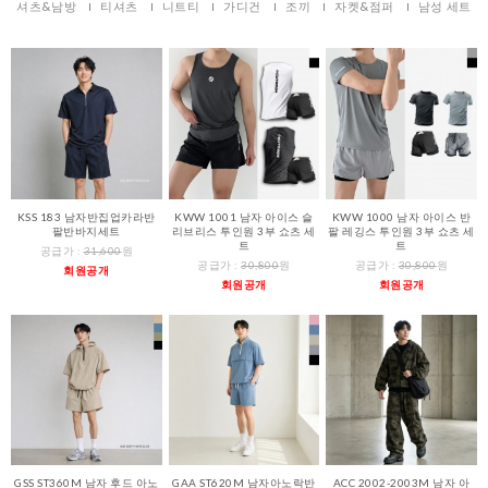
셔츠&남방
티셔츠
니트티
가디건
조끼
자켓&점퍼
남성 세트
KSS 183 남자반집업카라반
KWW 1001 남자 아이스 슬
KWW 1000 남자 아이스 반
팔반바지세트
리브리스 투인원 3부 쇼츠 세
팔 레깅스 투인원 3부 쇼츠 세
트
트
공급가 :
31,600
원
공급가 :
30,800
원
공급가 :
30,800
원
회원공개
회원공개
회원공개
GSS ST360M 남자 후드 아노
GAA ST620M 남자아노락반
ACC 2002-2003M 남자 아