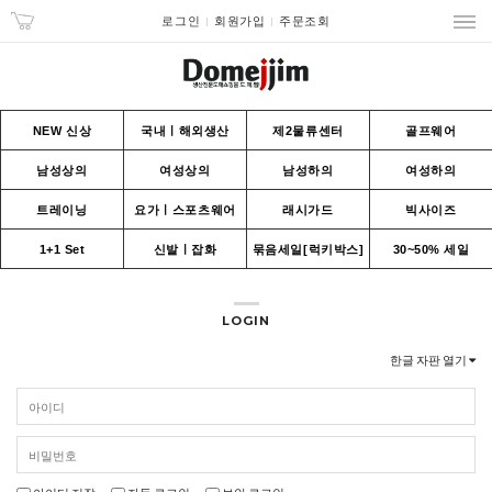
로그인
회원가입
주문조회
NEW 신상
국내ㅣ해외생산
제2물류센터
골프웨어
남성상의
여성상의
남성하의
여성하의
트레이닝
요가ㅣ스포츠웨어
래시가드
빅사이즈
1+1 Set
신발ㅣ잡화
묶음세일[럭키박스]
30~50% 세일
LOGIN
한글 자판 열기