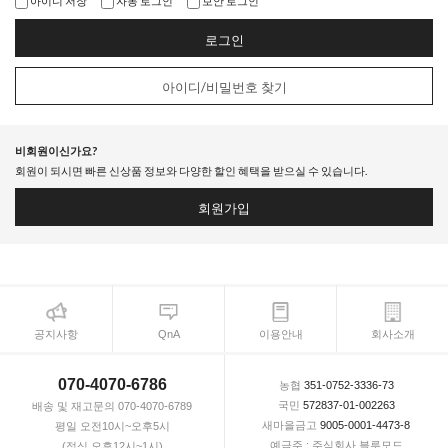
아이디 저장
자동 로그인
보안 로그인
로그인
아이디/비밀번호 찾기
비회원이신가요?
회원이 되시면 빠른 신상품 정보와 다양한 할인 혜택을 받으실 수 있습니다.
회원가입
공지사항
QnA
이용안내
회사소개
070-4070-6786
농협
351-0752-3336-73
국민
572837-01-002263
배송 및 재고문의 070-4070-6789
새마을금고
9005-0001-4473-8
평일 오전10시~오후5시
예금주 : 주식회사 블루모드
(점심 오후12시~1시)