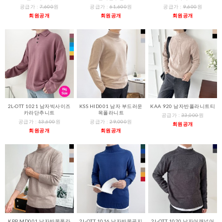
공급가 :
7,600
원
공급가 :
61,600
원
공급가 :
9,600
원
회원공개
회원공개
회원공개
2L-OTT 1021 남자빅사이즈
KSS HID001 남자 부드러운
KAA 920 남자반폴라니트티
카라단추니트
목폴라니트
공급가 :
33,000
원
공급가 :
13,600
원
공급가 :
29,000
원
회원공개
회원공개
회원공개
KPP MD001 남자반목폴라
2L-OTT 1016 남자반목골지
2L-OTT 1020 남자어깨넓어