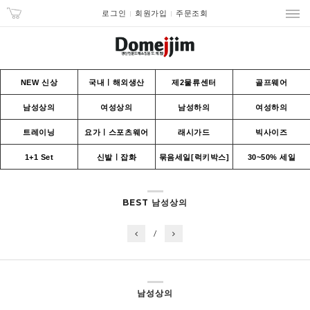
로그인
회원가입
주문조회
NEW 신상
국내ㅣ해외생산
제2물류센터
골프웨어
남성상의
여성상의
남성하의
여성하의
트레이닝
요가ㅣ스포츠웨어
래시가드
빅사이즈
1+1 Set
신발ㅣ잡화
묶음세일[럭키박스]
30~50% 세일
BEST 남성상의
/
남성상의