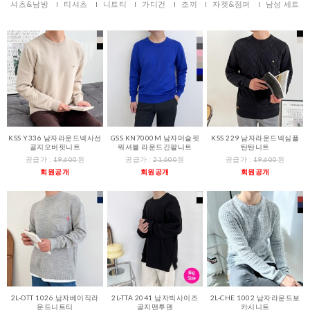
셔츠&남방
티셔츠
니트티
가디건
조끼
자켓&점퍼
남성 세트
KSS Y336 남자라운드넥사선
GSS KN7000M 남자머슬핏
KSS 229 남자라운드넥심플
골지오버핏니트
워셔블 라운드긴팔니트
탄탄니트
공급가 :
19,600
원
공급가 :
21,600
원
공급가 :
19,600
원
회원공개
회원공개
회원공개
2L-OTT 1026 남자베이직라
2L-TTA 2041 남자빅사이즈
2L-CHE 1002 남자라운드보
운드니트티
골지맨투맨
카시니트