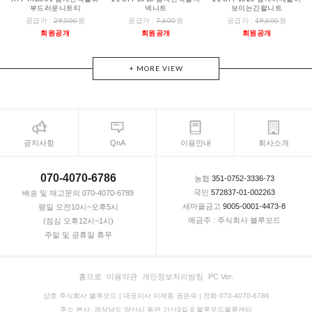
부드러운니트티
넥니트
보이는긴팔니트
공급가 :
29,000
원
공급가 :
7,600
원
공급가 :
19,600
원
회원공개
회원공개
회원공개
+ MORE VIEW
공지사항
QnA
이용안내
회사소개
070-4070-6786
농협
351-0752-3336-73
국민
572837-01-002263
배송 및 재고문의 070-4070-6789
새마을금고
9005-0001-4473-8
평일 오전10시~오후5시
예금주 : 주식회사 블루모드
(점심 오후12시~1시)
주말 및 공휴일 휴무
홈으로
이용약관
개인정보처리방침
PC Ver.
상호 주식회사 블루모드 | 대표이사 이재동 권은숙 | 전화 070-4070-6786
주소 본사: 경상남도 양산시 동면 가산3길 8 블루모드물류센터