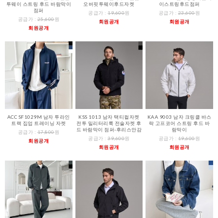
투웨이 스트링 후드 바람막이
오버핏투웨이후드자켓
이스트링후드점퍼
점퍼
공급가 :
19,600
원
공급가 :
23,600
원
공급가 :
25,600
원
회원공개
회원공개
회원공개
ACC SF1029M 남자 투라인
KSS 1013 남자 택티컬자켓
KAA 9003 남자 크링클 바스
트랙 집업 트레이닝 자켓
전투 밀리터리룩 전술자켓 후
락 고프코어 스트링 후드 바
드 바람막이 점퍼-후리스안감
람막이
공급가 :
17,800
원
공급가 :
39,600
원
공급가 :
19,600
원
회원공개
회원공개
회원공개