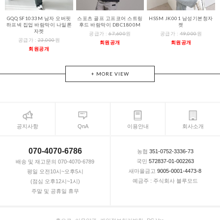
GQQ SF1033M 남자 오버핏
스포츠 골프 고프코어 스트링
HSSM JK001 남성기본청자
하프넥 집업 바람막이 나일론
후드 바람막이 DBC1800M
켓
자켓
공급가 :
67,600
원
공급가 :
49,000
원
공급가 :
23,000
원
회원공개
회원공개
회원공개
+ MORE VIEW
공지사항
QnA
이용안내
회사소개
070-4070-6786
농협
351-0752-3336-73
국민
572837-01-002263
배송 및 재고문의 070-4070-6789
새마을금고
9005-0001-4473-8
평일 오전10시~오후5시
예금주 : 주식회사 블루모드
(점심 오후12시~1시)
주말 및 공휴일 휴무