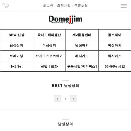
로그인
회원가입
주문조회
NEW 신상
국내ㅣ해외생산
제2물류센터
골프웨어
남성상의
여성상의
남성하의
여성하의
트레이닝
요가ㅣ스포츠웨어
래시가드
빅사이즈
1+1 Set
신발ㅣ잡화
묶음세일[럭키박스]
30~50% 세일
BEST 남성상의
/
남성상의