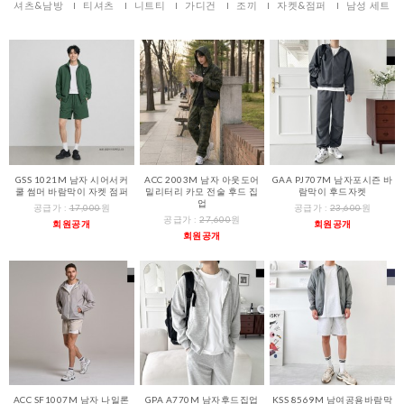
셔츠&남방
티셔츠
니트티
가디건
조끼
자켓&점퍼
남성 세트
GSS 1021M 남자 시어서커
ACC 2003M 남자 아웃도어
GAA PJ707M 남자포시즌 바
쿨 썸머 바람막이 자켓 점퍼
밀리터리 카모 전술 후드 집
람막이 후드자켓
업
공급가 :
17,000
원
공급가 :
23,600
원
공급가 :
27,600
원
회원공개
회원공개
회원공개
ACC SF1007M 남자 나일론
GPA A770M 남자후드집업
KSS 8569M 남여공용바람막