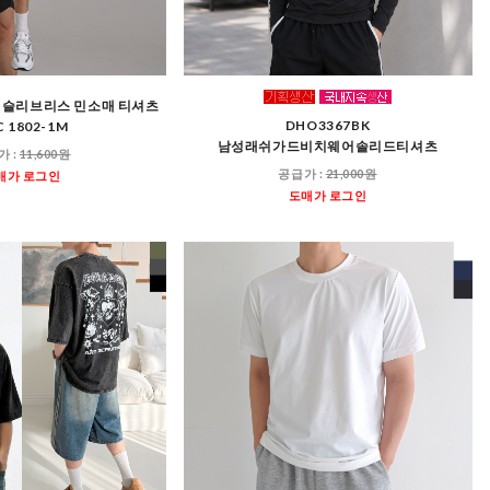
 슬리브리스 민소매 티셔츠
DHO3367BK
C 1802-1M
남성래쉬가드비치웨어솔리드티셔츠
가 :
11,600원
공급가 :
21,000원
매가 로그인
도매가 로그인