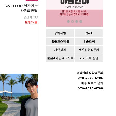
KAA 9003 남자 크링클
DGI 1833M 남자 기능성 쿨론 쿨링 무지
스트링 후드 바
라운드 반팔 티셔츠
공급가 :
19,60
공급가 :
9,000원
도매가 로그인
도매가 로그인
공지사항
QnA
입출고스케쥴
배송조회
개인결제
제휴신청&문의
품절&재입고리스트
카카오톡 상담
고객센터 & 상담문의
070-4070-6786
배송 & 재고 문의
070-4070-6789