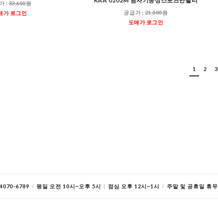
KAA 0202M 남자기능성스포츠반팔티
가 :
33,600원
공급가 :
21,000원
매가 로그인
도매가 로그인
1
2
3
070-6789
/
평일 오전 10시~오후 5시
|
점심 오후 12시~1시
/
주말 및 공휴일 휴무