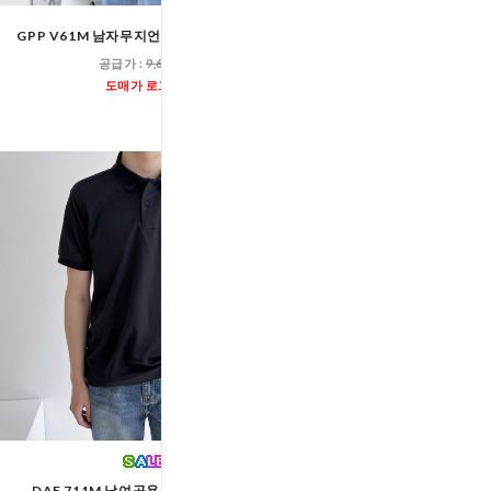
GPP V61M 남자무지언발트임반팔티셔츠
DGI1822 남자기본라
공급가 :
9,600원
공급가 :
7,000
도매가 로그인
도매가 로그인
DAE 711M 남여공용쿨론카라반팔티
GTT KS42 남자아