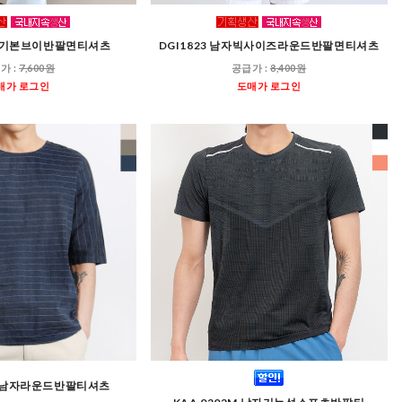
남자기본브이반팔면티셔츠
DGI1823 남자빅사이즈라운드반팔면티셔츠
가 :
7,600원
공급가 :
8,400원
매가 로그인
도매가 로그인
린넨남자라운드반팔티셔츠