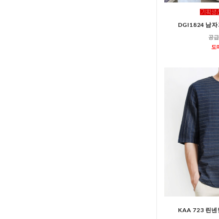
DGI1824 
공급
도
KAA 723 