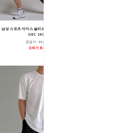
남성 스포츠 아이스 슬리브리스 민소매 티셔츠
DGI 1827M 남자
DBC 1802M
공급가 :
13,60
공급가 :
11,600원
도매가 로그인
도매가 로그인