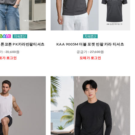
자스톤코튼 PK카라반팔티셔츠
KAA 9005M 더블 포켓 반팔 카라 티셔츠
가 :
31,600원
공급가 :
27,600원
매가 로그인
도매가 로그인