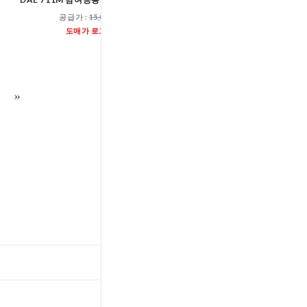
공급가 :
15,000원
공급가 :
9,600
도매가 로그인
도매가 로그인
TOP
입출고스케쥴
/
배송조회(대한통운)