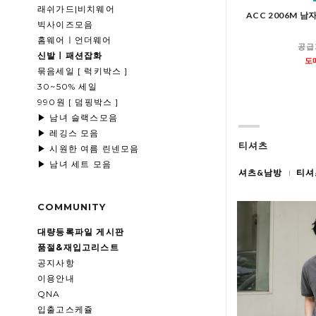
래쉬가드|비치웨어
ACC 2006M 
빅사이즈모음
홈웨어ㅣ언더웨어
공급
신발ㅣ패션잡화
도
묶음세일 [ 럭키박스 ]
30~50% 세일
990원 [ 덤핑박스 ]
▶ 남녀 슬랙스모음
▶ 레깅스 모음
티셔츠
▶ 시원한 여름 린넨모음
▶ 남녀 세트 모음
셔츠&남방
티셔
COMMUNITY
대량등록파일 게시판
품절&재입고리스트
공지사항
이용안내
QNA
입출고스케쥴