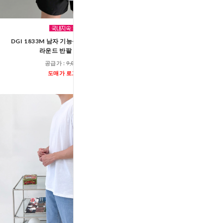
DGI 1833M 남자 기능성 쿨론 쿨링 무지
KQQ 006M 남자오버핏 
라운드 반팔 티셔츠
공급가 :
17,00
공급가 :
9,000원
도매가 로그인
도매가 로그인