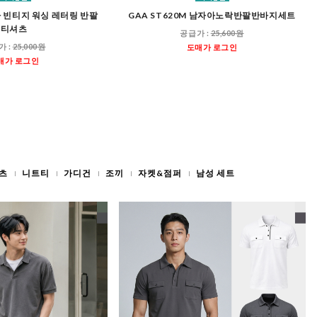
남자 빈티지 워싱 레터링 반팔
GAA ST620M 남자아노락반팔반바지세트
티셔츠
공급가 :
25,600원
가 :
25,000원
도매가 로그인
매가 로그인
츠
니트티
가디건
조끼
자켓&점퍼
남성 세트