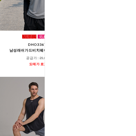
DHO3367GB
DHO3367B
남성래쉬가드비치웨어솔리드티셔츠
남성래쉬가드비치웨어
공급가 :
21,000원
공급가 :
21,00
도매가 로그인
도매가 로그인