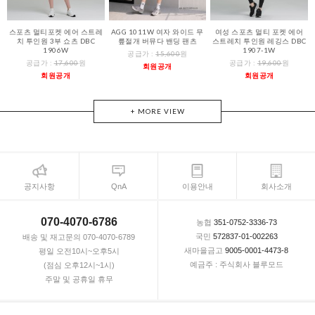
스포츠 멀티포켓 에어 스트레
AGG 1011W 여자 와이드 무
여성 스포츠 멀티 포켓 에어
치 투인원 3부 쇼츠 DBC
릎절개 버뮤다 밴딩 팬츠
스트레치 투인원 레깅스 DBC
1906W
1907-1W
공급가 :
15,600
원
공급가 :
17,600
원
공급가 :
19,600
원
회원공개
회원공개
회원공개
+ MORE VIEW
공지사항
QnA
이용안내
회사소개
070-4070-6786
농협
351-0752-3336-73
국민
572837-01-002263
배송 및 재고문의 070-4070-6789
새마을금고
9005-0001-4473-8
평일 오전10시~오후5시
예금주 : 주식회사 블루모드
(점심 오후12시~1시)
주말 및 공휴일 휴무