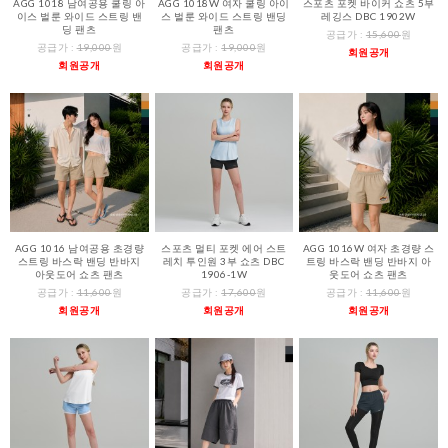
AGG 1018 남여공용 쿨링 아
AGG 1018W 여자 쿨링 아이
스포츠 포켓 바이커 쇼츠 5부
이스 벌룬 와이드 스트링 밴
스 벌룬 와이드 스트링 밴딩
레깅스 DBC 1902W
딩 팬츠
팬츠
공급가 :
15,600
원
공급가 :
19,000
원
공급가 :
19,000
원
회원공개
회원공개
회원공개
AGG 1016 남여공용 초경량
스포츠 멀티 포켓 에어 스트
AGG 1016W 여자 초경량 스
스트링 바스락 밴딩 반바지
레치 투인원 3부 쇼츠 DBC
트링 바스락 밴딩 반바지 아
아웃도어 쇼츠 팬츠
1906-1W
웃도어 쇼츠 팬츠
공급가 :
11,600
원
공급가 :
17,600
원
공급가 :
11,600
원
회원공개
회원공개
회원공개