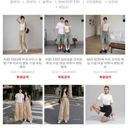
청바지
면바지
슬랙스
반바지(3~7부)
기모&본딩
스커트
레깅스
AGG 1022W 여자 아이스 쿨
AGG 1020 남여공용 오버핏
AGG 1020W 여자 오버핏 워
링 7부 카프리 밴딩 스판 트임
워싱 스냅 데님 버뮤다 밴딩
싱 스냅 데님 버뮤다 밴딩 팬
팬츠
팬츠
츠
공급가 :
15,600
원
공급가 :
21,600
원
공급가 :
21,600
원
회원공개
회원공개
회원공개