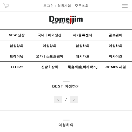
로그인
회원가입
주문조회
NEW 신상
국내ㅣ해외생산
제2물류센터
골프웨어
남성상의
여성상의
남성하의
여성하의
트레이닝
요가ㅣ스포츠웨어
래시가드
빅사이즈
1+1 Set
신발ㅣ잡화
묶음세일[럭키박스]
30~50% 세일
BEST 여성하의
/
여성하의