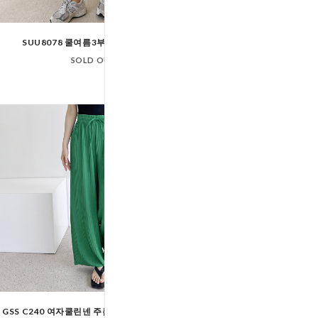
SUU8078 쿨여름3부치마7부레깅스
KAA 8683 여자뒷
SOLD OUT
SOLD OUT
GSS C240 여자쿨린넨 주름 플리츠와이드팬츠
SUU8093 쿨여름사방스