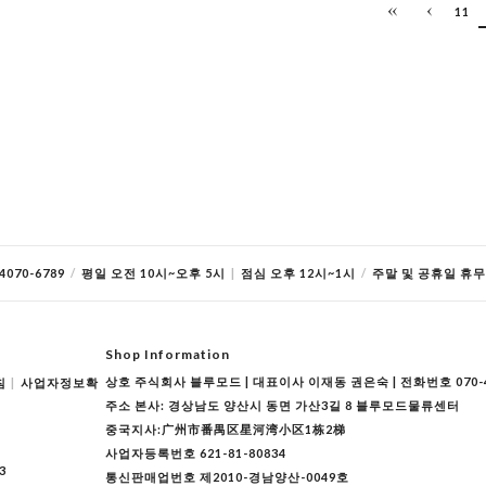
11
070-6789
/
평일 오전 10시~오후 5시
|
점심 오후 12시~1시
/
주말 및 공휴일 휴무
Shop Information
상호 주식회사 블루모드 | 대표이사 이재동 권은숙 | 전화번호 070-40
침
|
사업자정보확
주소 본사: 경상남도 양산시 동면 가산3길 8 블루모드물류센터
중국지사:广州市番禺区星河湾小区1栋2梯
사업자등록번호 621-81-80834
3
통신판매업번호 제2010-경남양산-0049호