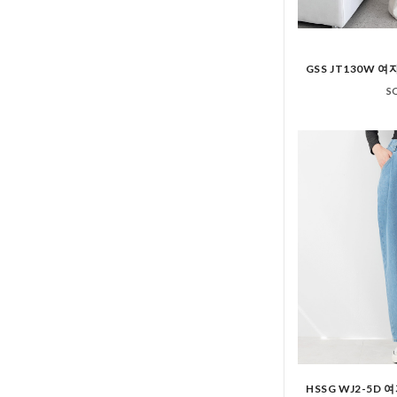
GSS JT130W 
S
HSSG WJ2-5