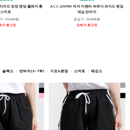
자 티어드 캉캉 밴딩 플레어 롱
ACC 2009W 여자 카펜터 버뮤다 와이드 밴딩
스커트
데님 반바지
가 :
15,600원
공급가 :
21,000원
매가 로그인
도매가 로그인
슬랙스
반바지(3~7부)
기모&본딩
스커트
레깅스