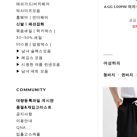
래쉬가드|비치웨어
AGG 1009W 여
빅사이즈모음
홈웨어ㅣ언더웨어
공급
신발ㅣ패션잡화
도
묶음세일 [ 럭키박스 ]
30~50% 세일
990원 [ 덤핑박스 ]
▶ 남녀 슬랙스모음
▶ 레깅스 모음
여성하의
▶ 시원한 여름 린넨모음
▶ 남녀 세트 모음
청바지
면바지
COMMUNITY
대량등록파일 게시판
품절&재입고리스트
공지사항
이용안내
QNA
입출고스케쥴