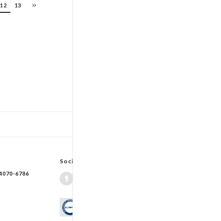
12
13
TOP
입출고스케쥴
/
배송조회(대한통운)
Social Network
70-6786