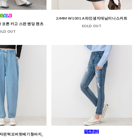
2JMM W1001 A라인생지데님미니스커트
여자 코튼 카고 스판 밴딩 팬츠
SOLD OUT
OLD OUT
D 여자핀턱오버핏배기청바지_