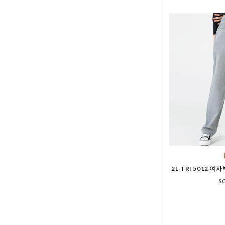
2L-TRI 501
S