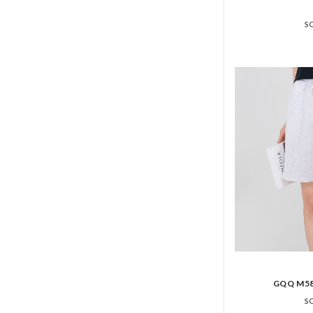
S
GQQ M
S