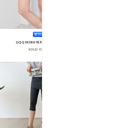
GQQ M380 여자3부반바지
GPP J13W 여자투턱
SOLD OUT
SOLD OUT