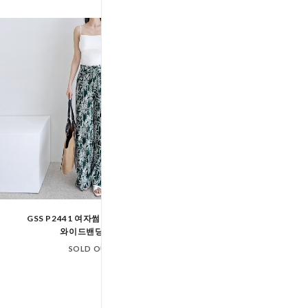
GSS P2441 여자썸머플리츠 프릴
와이드밴딩팬츠
GAA D1000W 여자청린
SOLD OUT
SOLD OUT