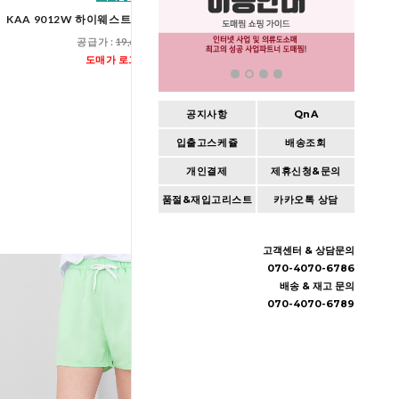
KAA 9012W 하이웨스트 라인 부츠컷 레깅스
GPA SF1030W 여자 리
스트링 조거 와
공급가 :
19,600원
공급가 :
17,80
도매가 로그인
도매가 로그인
공지사항
QnA
입출고스케쥴
배송조회
개인결제
제휴신청&문의
품절&재입고리스트
카카오톡 상담
고객센터 & 상담문의
070-4070-6786
배송 & 재고 문의
070-4070-6789