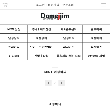
로그인
회원가입
주문조회
NEW 신상
국내ㅣ해외생산
제2물류센터
골프웨어
남성상의
여성상의
남성하의
여성하의
트레이닝
요가ㅣ스포츠웨어
래시가드
빅사이즈
1+1 Set
신발ㅣ잡화
묶음세일[럭키박스]
30~50% 세일
BEST 여성하의
/
여성하의