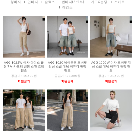
청바지
면바지
슬랙스
반바지(3~7부)
기모&본딩
스커트
레깅스
AGG 1022W 여자 아이스 쿨
AGG 1020 남여공용 오버핏
AGG 1020W 여자 오버핏 워
링 7부 카프리 밴딩 스판 트임
워싱 스냅 데님 버뮤다 밴딩
싱 스냅 데님 버뮤다 밴딩 팬
팬츠
팬츠
츠
공급가 :
15,600
원
공급가 :
21,600
원
공급가 :
21,600
원
회원공개
회원공개
회원공개