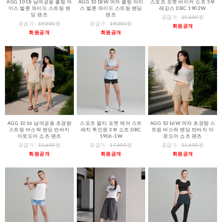
AGG 1018 남여공용 쿨링 아
AGG 1018W 여자 쿨링 아이
스포츠 포켓 바이커 쇼츠 5부
이스 벌룬 와이드 스트링 밴
스 벌룬 와이드 스트링 밴딩
레깅스 DBC 1902W
딩 팬츠
팬츠
공급가 :
15,600
원
공급가 :
19,000
원
공급가 :
19,000
원
회원공개
회원공개
회원공개
AGG 1016 남여공용 초경량
스포츠 멀티 포켓 에어 스트
AGG 1016W 여자 초경량 스
스트링 바스락 밴딩 반바지
레치 투인원 3부 쇼츠 DBC
트링 바스락 밴딩 반바지 아
아웃도어 쇼츠 팬츠
1906-1W
웃도어 쇼츠 팬츠
공급가 :
11,600
원
공급가 :
17,600
원
공급가 :
11,600
원
회원공개
회원공개
회원공개