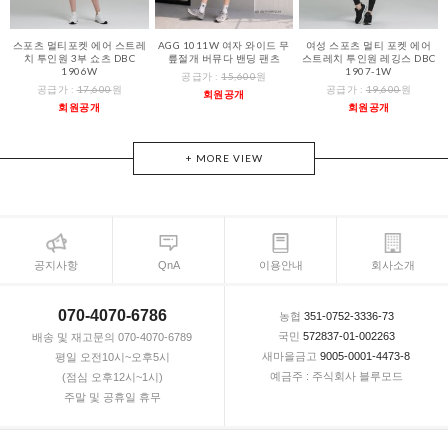
스포츠 멀티포켓 에어 스트레
AGG 1011W 여자 와이드 무
여성 스포츠 멀티 포켓 에어
치 투인원 3부 쇼츠 DBC
릎절개 버뮤다 밴딩 팬츠
스트레치 투인원 레깅스 DBC
1906W
1907-1W
공급가 :
15,600
원
공급가 :
17,600
원
공급가 :
19,600
원
회원공개
회원공개
회원공개
+ MORE VIEW
공지사항
QnA
이용안내
회사소개
070-4070-6786
농협
351-0752-3336-73
국민
572837-01-002263
배송 및 재고문의 070-4070-6789
새마을금고
9005-0001-4473-8
평일 오전10시~오후5시
예금주 : 주식회사 블루모드
(점심 오후12시~1시)
주말 및 공휴일 휴무