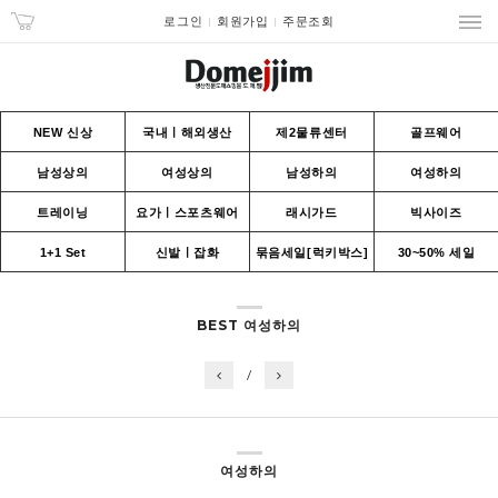
로그인
회원가입
주문조회
NEW 신상
국내ㅣ해외생산
제2물류센터
골프웨어
남성상의
여성상의
남성하의
여성하의
트레이닝
요가ㅣ스포츠웨어
래시가드
빅사이즈
1+1 Set
신발ㅣ잡화
묶음세일[럭키박스]
30~50% 세일
BEST 여성하의
/
여성하의