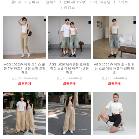
청바지
면바지
슬랙스
반바지(3~7부)
기모&본딩
스커트
레깅스
AGG 1022W 여자 아이스 쿨
AGG 1020 남여공용 오버핏
AGG 1020W 여자 오버핏 워
링 7부 카프리 밴딩 스판 트임
워싱 스냅 데님 버뮤다 밴딩
싱 스냅 데님 버뮤다 밴딩 팬
팬츠
팬츠
츠
공급가 :
15,600
원
공급가 :
21,600
원
공급가 :
21,600
원
회원공개
회원공개
회원공개