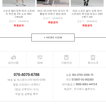
스포츠 멀티포켓 에어 스트레
AGG 1011W 여자 와이드 무
여성 스포츠 멀티 포켓 에어
치 투인원 3부 쇼츠 DBC
릎절개 버뮤다 밴딩 팬츠
스트레치 투인원 레깅스 DBC
1906W
1907-1W
공급가 :
15,600
원
공급가 :
17,600
원
공급가 :
19,600
원
회원공개
회원공개
회원공개
+ MORE VIEW
공지사항
QnA
이용안내
회사소개
070-4070-6786
농협
351-0752-3336-73
국민
572837-01-002263
배송 및 재고문의 070-4070-6789
새마을금고
9005-0001-4473-8
평일 오전10시~오후5시
예금주 : 주식회사 블루모드
(점심 오후12시~1시)
주말 및 공휴일 휴무