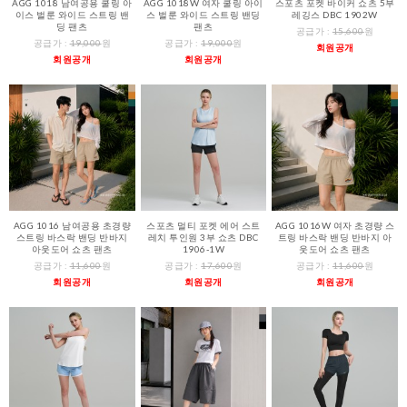
AGG 1018 남여공용 쿨링 아
AGG 1018W 여자 쿨링 아이
스포츠 포켓 바이커 쇼츠 5부
이스 벌룬 와이드 스트링 밴
스 벌룬 와이드 스트링 밴딩
레깅스 DBC 1902W
딩 팬츠
팬츠
공급가 :
15,600
원
공급가 :
19,000
원
공급가 :
19,000
원
회원공개
회원공개
회원공개
AGG 1016 남여공용 초경량
스포츠 멀티 포켓 에어 스트
AGG 1016W 여자 초경량 스
스트링 바스락 밴딩 반바지
레치 투인원 3부 쇼츠 DBC
트링 바스락 밴딩 반바지 아
아웃도어 쇼츠 팬츠
1906-1W
웃도어 쇼츠 팬츠
공급가 :
11,600
원
공급가 :
17,600
원
공급가 :
11,600
원
회원공개
회원공개
회원공개