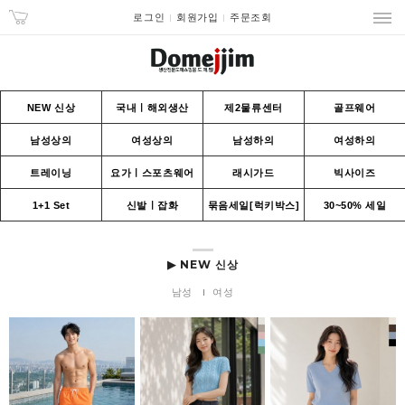
로그인
회원가입
주문조회
NEW 신상
국내ㅣ해외생산
제2물류센터
골프웨어
남성상의
여성상의
남성하의
여성하의
트레이닝
요가ㅣ스포츠웨어
래시가드
빅사이즈
1+1 Set
신발ㅣ잡화
묶음세일[럭키박스]
30~50% 세일
▶ NEW 신상
남성
여성