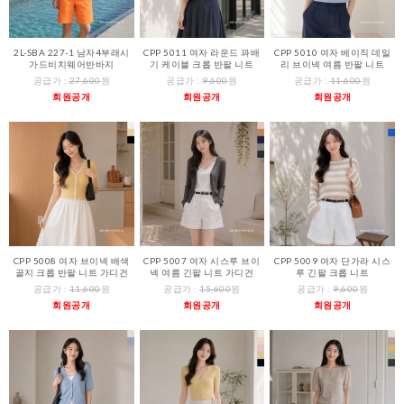
2L-SBA 227-1 남자4부래시
CPP 5011 여자 라운드 꽈배
CPP 5010 여자 베이직 데일
가드비치웨어반바지
기 케이블 크롭 반팔 니트
리 브이넥 여름 반팔 니트
공급가 :
27,600
원
공급가 :
9,600
원
공급가 :
11,600
원
회원공개
회원공개
회원공개
CPP 5008 여자 브이넥 배색
CPP 5007 여자 시스루 브이
CPP 5009 여자 단가라 시스
골지 크롭 반팔 니트 가디건
넥 여름 긴팔 니트 가디건
루 긴팔 크롭 니트
공급가 :
11,600
원
공급가 :
15,600
원
공급가 :
9,600
원
회원공개
회원공개
회원공개