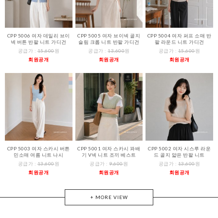
CPP 5006 여자 데일리 브이
CPP 5005 여자 브이넥 골지
CPP 5004 여자 퍼프 소매 반
넥 버튼 반팔 니트 가디건
슬림 크롭 니트 반팔 가디건
팔 라운드 니트 가디건
공급가 :
15,600
원
공급가 :
13,600
원
공급가 :
15,600
원
회원공개
회원공개
회원공개
CPP 5003 여자 스카시 버튼
CPP 5001 여자 스카시 꽈배
CPP 5002 여자 시스루 라운
민소매 여름 니트 나시
기 V넥 니트 조끼 베스트
드 골지 얇은 반팔 니트
공급가 :
13,600
원
공급가 :
9,600
원
공급가 :
13,600
원
회원공개
회원공개
회원공개
+ MORE VIEW