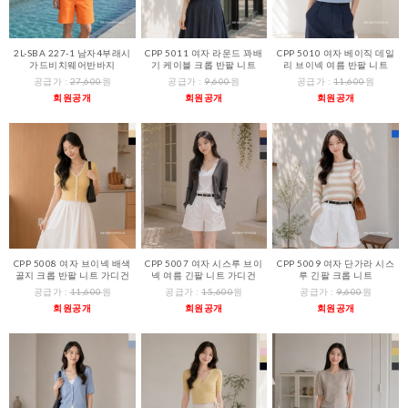
2L-SBA 227-1 남자4부래시
CPP 5011 여자 라운드 꽈배
CPP 5010 여자 베이직 데일
가드비치웨어반바지
기 케이블 크롭 반팔 니트
리 브이넥 여름 반팔 니트
공급가 :
27,600
원
공급가 :
9,600
원
공급가 :
11,600
원
회원공개
회원공개
회원공개
CPP 5008 여자 브이넥 배색
CPP 5007 여자 시스루 브이
CPP 5009 여자 단가라 시스
골지 크롭 반팔 니트 가디건
넥 여름 긴팔 니트 가디건
루 긴팔 크롭 니트
공급가 :
11,600
원
공급가 :
15,600
원
공급가 :
9,600
원
회원공개
회원공개
회원공개