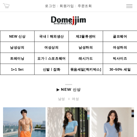
로그인
회원가입
주문조회
NEW 신상
국내ㅣ해외생산
제2물류센터
골프웨어
남성상의
여성상의
남성하의
여성하의
트레이닝
요가ㅣ스포츠웨어
래시가드
빅사이즈
1+1 Set
신발ㅣ잡화
묶음세일[럭키박스]
30~50% 세일
▶ NEW 신상
남성
여성