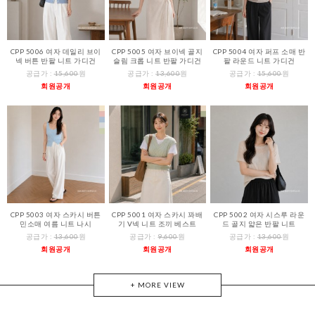
CPP 5006 여자 데일리 브이
CPP 5005 여자 브이넥 골지
CPP 5004 여자 퍼프 소매 반
넥 버튼 반팔 니트 가디건
슬림 크롭 니트 반팔 가디건
팔 라운드 니트 가디건
공급가 :
15,600
원
공급가 :
13,600
원
공급가 :
15,600
원
회원공개
회원공개
회원공개
CPP 5003 여자 스카시 버튼
CPP 5001 여자 스카시 꽈배
CPP 5002 여자 시스루 라운
민소매 여름 니트 나시
기 V넥 니트 조끼 베스트
드 골지 얇은 반팔 니트
공급가 :
13,600
원
공급가 :
9,600
원
공급가 :
13,600
원
회원공개
회원공개
회원공개
+ MORE VIEW