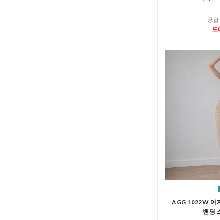
공급
도
AGG 1022W 
밴딩 