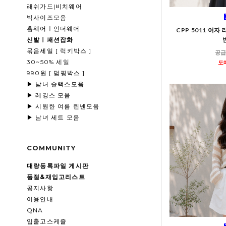
래쉬가드|비치웨어
빅사이즈모음
홈웨어ㅣ언더웨어
CPP 5011 여
신발ㅣ패션잡화
묶음세일 [ 럭키박스 ]
공급
30~50% 세일
도
990원 [ 덤핑박스 ]
▶ 남녀 슬랙스모음
▶ 레깅스 모음
▶ 시원한 여름 린넨모음
▶ 남녀 세트 모음
COMMUNITY
대량등록파일 게시판
품절&재입고리스트
공지사항
이용안내
QNA
입출고스케쥴