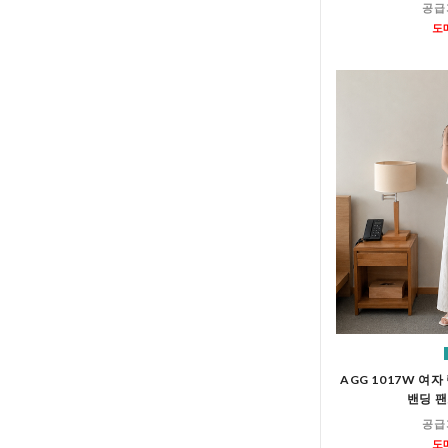
공급
도
AGG 1017W 여
밴딩 팬
공급
도