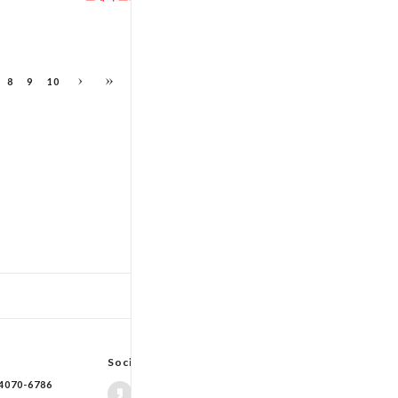
8
9
10
TOP
입출고스케쥴
/
배송조회(대한통운)
Social Network
70-6786