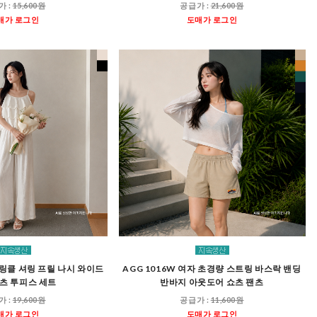
가 :
15,600원
공급가 :
21,600원
매가 로그인
도매가 로그인
자 링클 셔링 프릴 나시 와이드
AGG 1016W 여자 초경량 스트링 바스락 밴딩
츠 투피스 세트
반바지 아웃도어 쇼츠 팬츠
가 :
19,600원
공급가 :
11,600원
매가 로그인
도매가 로그인