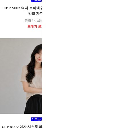
CPP 5005 여자 브이넥 골지 슬림 크롭 니트
CPP 5004 여자 퍼프 소매
반팔 가디건
가디건
공급가 :
13,600원
공급가 :
15,60
도매가 로그인
도매가 로그인
CPP 5002 여자 시스루 라운드 골지 얇은 반팔
CPP 5000 여자 데일리 꽈