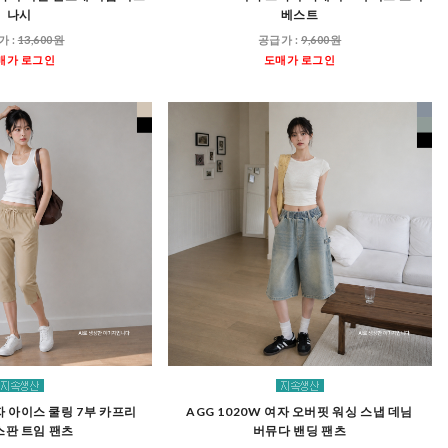
나시
베스트
가 :
13,600원
공급가 :
9,600원
매가 로그인
도매가 로그인
여자 아이스 쿨링 7부 카프리
AGG 1020W 여자 오버핏 워싱 스냅 데님
스판 트임 팬츠
버뮤다 밴딩 팬츠