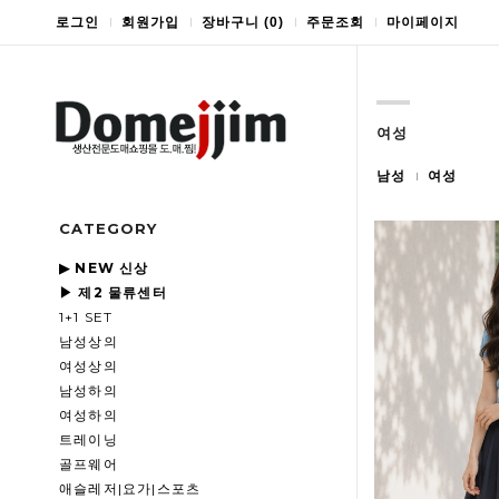
로그인
회원가입
장바구니
(
0
)
주문조회
마이페이지
여성
남성
여성
CATEGORY
▶ NEW 신상
▶ 제2 물류센터
1+1 SET
남성상의
여성상의
남성하의
여성하의
트레이닝
골프웨어
애슬레저|요가|스포츠