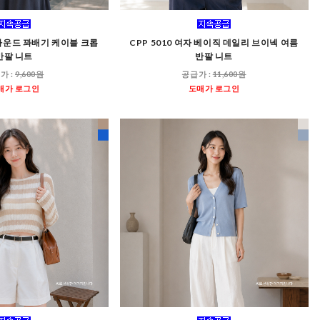
자 라운드 꽈배기 케이블 크롭
CPP 5010 여자 베이직 데일리 브이넥 여름
반팔 니트
반팔 니트
가 :
9,600원
공급가 :
11,600원
매가 로그인
도매가 로그인