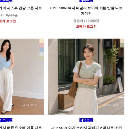
 단가라 시스루 긴팔 크롭 니트
CPP 5006 여자 데일리 브이넥 버튼 반팔 니트
가디건
가 :
9,600원
공급가 :
15,600원
매가 로그인
도매가 로그인
 스카시 버튼 민소매 여름 니트
CPP 5001 여자 스카시 꽈배기 V넥 니트 조끼