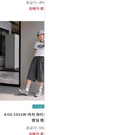
공급가 :
27,600원
공급가 :
19,00
도매가 로그인
도매가 로그인
AGG 1011W 여자 와이드 무릎절개 버뮤다
AGG 1015W 여자 카모 밀
밴딩 팬츠
버뮤다 밴딩 팬
공급가 :
15,600원
공급가 :
21,00
도매가 로그인
도매가 로그인