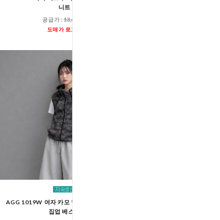
니트
반팔 니트
공급가 :
13,600원
공급가 :
11,60
도매가 로그인
도매가 로그인
AGG 1019W 여자 카모 밀리터리 지퍼 후드
AGG 1018W 여자 쿨링 
집업 베스트
스트링 밴딩 팬