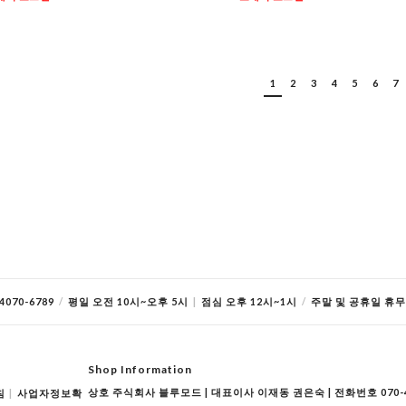
1
2
3
4
5
6
7
070-6789
/
평일 오전 10시~오후 5시
|
점심 오후 12시~1시
/
주말 및 공휴일 휴무
Shop Information
상호 주식회사 블루모드 | 대표이사 이재동 권은숙 | 전화번호 070-40
침
|
사업자정보확