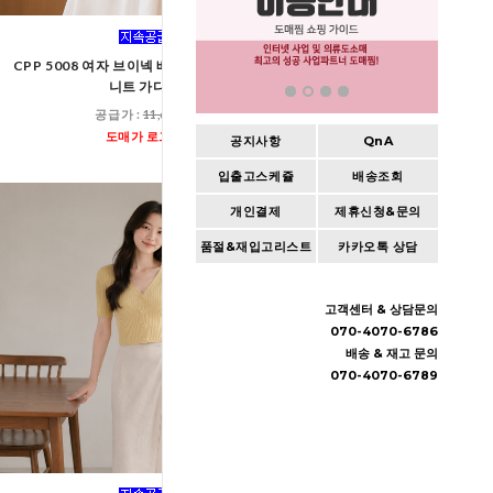
CPP 5008 여자 브이넥 배색 골지 크롭 반팔
CPP 5007 여자 시스루 브이
니트 가디건
가디건
공급가 :
11,600원
공급가 :
15,60
도매가 로그인
도매가 로그인
공지사항
QnA
입출고스케쥴
배송조회
개인결제
제휴신청&문의
품절&재입고리스트
카카오톡 상담
고객센터 & 상담문의
070-4070-6786
배송 & 재고 문의
070-4070-6789