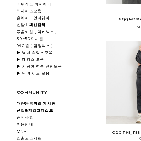
래쉬가드|비치웨어
빅사이즈모음
홈웨어ㅣ언더웨어
GQQ M78
신발ㅣ패션잡화
S
묶음세일 [ 럭키박스 ]
30~50% 세일
990원 [ 덤핑박스 ]
▶ 남녀 슬랙스모음
▶ 레깅스 모음
▶ 시원한 여름 린넨모음
▶ 남녀 세트 모음
COMMUNITY
대량등록파일 게시판
품절&재입고리스트
공지사항
이용안내
QNA
GQQ T98_T
입출고스케쥴