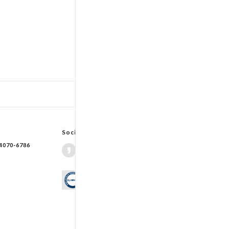
TOP
입출고스케쥴
/
배송조회(대한통운)
Social Network
70-6786