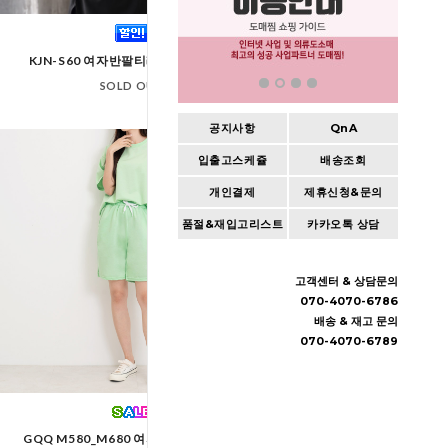
GQQ T88 여자다이
KJN-S60 여자반팔티레쉬가드요가복
SOLD OUT
SOLD OUT
공지사항
QnA
입출고스케쥴
배송조회
개인결제
제휴신청&문의
품절&재입고리스트
카카오톡 상담
고객센터 & 상담문의
070-4070-6786
배송 & 재고 문의
070-4070-6789
GQQ M580_M680 여자오버핏반팔티_
2L-PKT 1033 여자