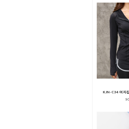
KJN-C34 
S