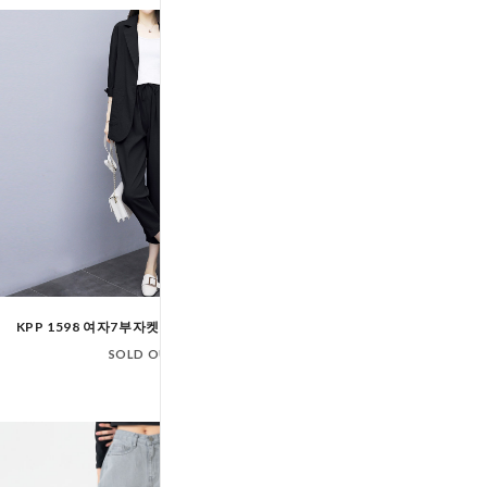
KPP 1598 여자7부자켓_9부밴딩팬츠세트
KPP 1636 여자5부자
뒷밴딩3부반바지_
SOLD OUT
SOLD OUT