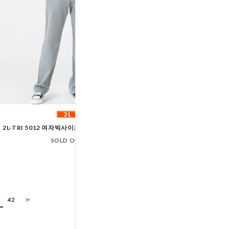
다운블로우_DBFWLW
2L-TRI 5012 여자빅사이즈세미와이드청바지
1W_FW여자골프웨어
SOLD OUT
SOLD OUT
42