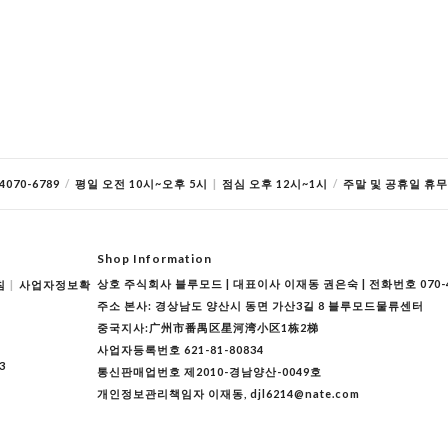
070-6789
/
평일 오전 10시~오후 5시
|
점심 오후 12시~1시
/
주말 및 공휴일 휴무
Shop Information
상호 주식회사 블루모드 | 대표이사 이재동 권은숙 | 전화번호 070-40
침
|
사업자정보확
주소 본사: 경상남도 양산시 동면 가산3길 8 블루모드물류센터
중국지사:广州市番禺区星河湾小区1栋2梯
사업자등록번호 621-81-80834
3
통신판매업번호 제2010-경남양산-0049호
개인정보관리책임자 이재동, djl6214@nate.com