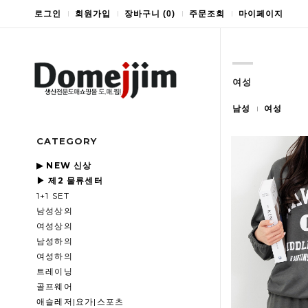
로그인
회원가입
장바구니
(
0
)
주문조회
마이페이지
여성
남성
여성
CATEGORY
▶ NEW 신상
▶ 제2 물류센터
1+1 SET
남성상의
여성상의
남성하의
여성하의
트레이닝
골프웨어
애슬레저|요가|스포츠