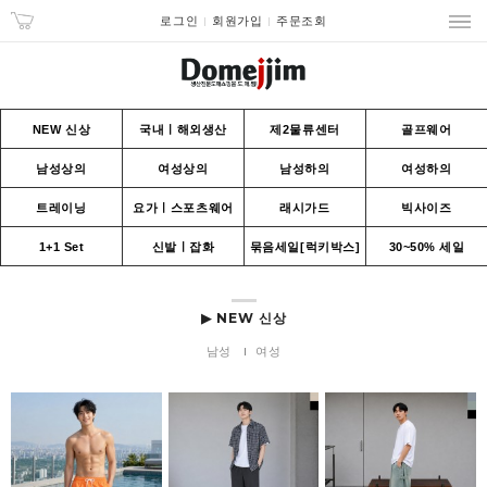
로그인
회원가입
주문조회
NEW 신상
국내ㅣ해외생산
제2물류센터
골프웨어
남성상의
여성상의
남성하의
여성하의
트레이닝
요가ㅣ스포츠웨어
래시가드
빅사이즈
1+1 Set
신발ㅣ잡화
묶음세일[럭키박스]
30~50% 세일
▶ NEW 신상
남성
여성