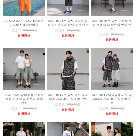
2L-SBA 227-1 남자4부래시
AGG 1021M 남자 아이스 쿨
AGG 1020M 남자 오버핏 워
가드비치웨어반바지
링 7부 카프리 밴딩 스판 팬츠
싱 스냅 데님 버뮤다 밴딩 팬
츠
공급가 :
27,600
원
공급가 :
15,600
원
공급가 :
21,600
원
회원공개
회원공개
회원공개
AGG 1020 남여공용 오버핏
AGG 1019M 남자 카모 밀리
AGG 1019 남여공용 카모 밀
워싱 스냅 데님 버뮤다 밴딩
터리 지퍼 후드 집업 베스트
리터리 지퍼 후드 집업 베스
팬츠
트
공급가 :
27,600
원
공급가 :
21,600
원
공급가 :
27,600
원
회원공개
회원공개
회원공개