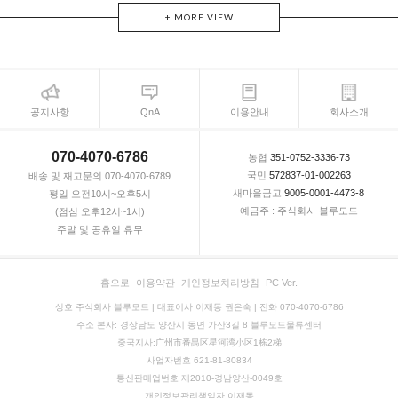
+ MORE VIEW
공지사항
QnA
이용안내
회사소개
070-4070-6786
농협
351-0752-3336-73
국민
572837-01-002263
배송 및 재고문의 070-4070-6789
새마을금고
9005-0001-4473-8
평일 오전10시~오후5시
예금주 : 주식회사 블루모드
(점심 오후12시~1시)
주말 및 공휴일 휴무
홈으로
이용약관
개인정보처리방침
PC Ver.
상호 주식회사 블루모드 | 대표이사 이재동 권은숙 | 전화 070-4070-6786
주소 본사: 경상남도 양산시 동면 가산3길 8 블루모드물류센터
중국지사:广州市番禺区星河湾小区1栋2梯
사업자번호 621-81-80834
통신판매업번호 제2010-경남양산-0049호
개인정보관리책임자 이재동