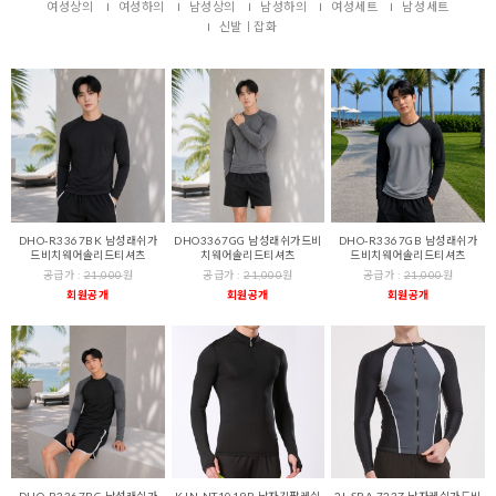
여성상의
여성하의
남성상의
남성하의
여성세트
남성세트
신발ㅣ잡화
DHO-R3367BK 남성래쉬가
DHO3367GG 남성래쉬가드비
DHO-R3367GB 남성래쉬가
드비치웨어솔리드티셔츠
치웨어솔리드티셔츠
드비치웨어솔리드티셔츠
공급가 :
21,000
원
공급가 :
21,000
원
공급가 :
21,000
원
회원공개
회원공개
회원공개