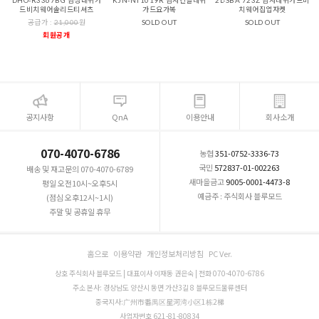
DHO-R3367BG 남성래쉬가
KJN-NT1019R 남자긴팔레쉬
2L-SBA 723Z 남자레쉬가드비
드비치웨어솔리드티셔츠
가드요가복
치웨어집업자켓
공급가 :
21,000
원
SOLD OUT
SOLD OUT
회원공개
공지사항
QnA
이용안내
회사소개
070-4070-6786
농협
351-0752-3336-73
국민
572837-01-002263
배송 및 재고문의 070-4070-6789
새마을금고
9005-0001-4473-8
평일 오전10시~오후5시
예금주 : 주식회사 블루모드
(점심 오후12시~1시)
주말 및 공휴일 휴무
홈으로
이용약관
개인정보처리방침
PC Ver.
상호 주식회사 블루모드 | 대표이사 이재동 권은숙 | 전화 070-4070-6786
주소 본사: 경상남도 양산시 동면 가산3길 8 블루모드물류센터
중국지사:广州市番禺区星河湾小区1栋2梯
사업자번호 621-81-80834