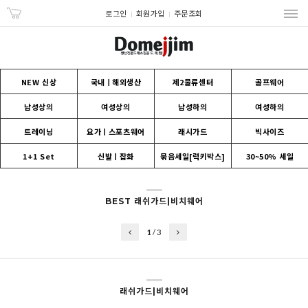
로그인
회원가입
주문조회
NEW 신상
국내ㅣ해외생산
제2물류센터
골프웨어
남성상의
여성상의
남성하의
여성하의
트레이닝
요가ㅣ스포츠웨어
래시가드
빅사이즈
1+1 Set
신발ㅣ잡화
묶음세일[럭키박스]
30~50% 세일
BEST 래쉬가드|비치웨어
1
/
3
래쉬가드|비치웨어