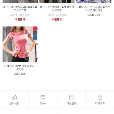
KJN-C33 여자차이나집업레쉬
KJN-C34 여자후드집업레쉬가
SBA-DIGITAL95 여자래쉬가
가드요가복
드요가복
드비치웨어집업
공급가 :
35,600
원
공급가 :
33,600
원
SOLD OUT
회원공개
회원공개
KJN-S60 여자반팔티레쉬가드
요가복
SOLD OUT
공지사항
QnA
이용안내
회사소개