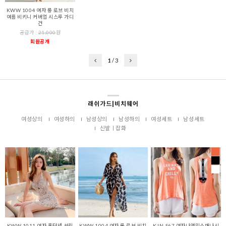
KWW 1004 여자 롱 로브 비치
여름 비키니 커버업 시스루 가디
건
공급가 :
21,000
원
회원공개
1
/
3
래쉬가드|비치웨어
여성상의
여성하의
남성상의
남성하의
여성세트
남성세트
신발ㅣ잡화
KWW 1011 여자 홀터넥 셔링
KWW 1004 여자 롱 로브 비치
KJN-S67 여자나염민소매나시