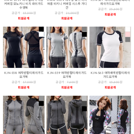
커버업 모노키니 비치 래쉬가드
여름 비키니 커버업 시스루 가디
레쉬가드요가복
수영복
건
공급가 :
25,600
원
공급가 :
15,000
원
공급가 :
21,000
원
회원공개
회원공개
회원공개
KJN-S58 여자반팔티레쉬가드
KJN-S59 여자반팔티레쉬가드
KJN-S63 여자배색반팔티레쉬
요가복
요가복
가드요가복
공급가 :
17,000
원
공급가 :
7,600
원
공급가 :
15,600
원
회원공개
회원공개
회원공개