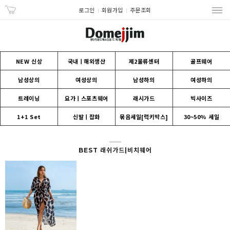
로그인
회원가입
주문조회
NEW 신상
국내ㅣ해외생산
제2물류센터
골프웨어
남성상의
여성상의
남성하의
여성하의
트레이닝
요가ㅣ스포츠웨어
래시가드
빅사이즈
1+1 Set
신발ㅣ잡화
묶음세일[럭키박스]
30~50% 세일
BEST 래쉬가드|비치웨어