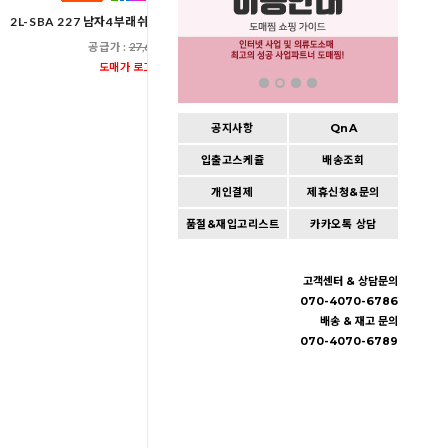
2L-SBA 227 남자4부래쉬가드비치웨어반바지
2L-SBA 273 남자4부레
공급가 :
27,600원
공급가 :
33,60
도매가 로그인
도매가 로그인
공지사항
QnA
입출고스케쥴
배송조회
개인결제
제휴신청&문의
품절&재입고리스트
카카오톡 상담
고객센터 & 상담문의
070-4070-6786
배송 & 재고 문의
070-4070-6789