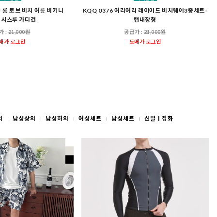
자 롱 로브 비치 여름 비키니
KQQ 0376 여리여리 레이어드 비치웨어3종세트-
 시스루 가디건
캡내장형
가 :
21,000원
공급가 :
21,000원
매가 로그인
도매가 로그인
의
남성상의
남성하의
여성세트
남성세트
신발ㅣ잡화