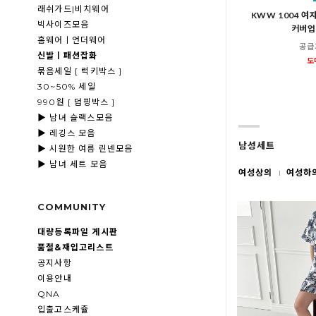
래쉬가드|비치웨어
KWW 1004 여
빅사이즈모음
커버업
홈웨어ㅣ언더웨어
공급
신발ㅣ패션잡화
도
묶음세일 [ 럭키박스 ]
30~50% 세일
990원 [ 덤핑박스 ]
▶ 남녀 슬랙스모음
▶ 레깅스 모음
남성세트
▶ 시원한 여름 린넨모음
▶ 남녀 세트 모음
여성상의
여성하
COMMUNITY
대량등록파일 게시판
품절&재입고리스트
공지사항
이용안내
QNA
입출고스케쥴