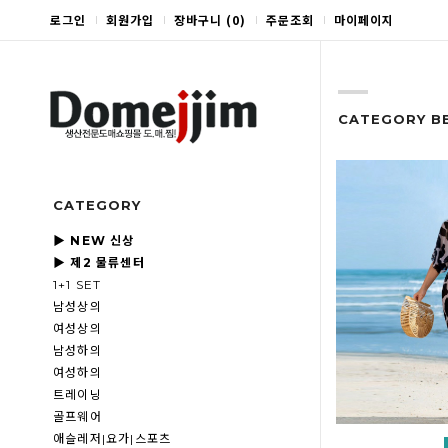
로그인
회원가입
장바구니
(
0
)
주문조회
마이페이지
CATEGORY B
CATEGORY
▶ NEW 신상
▶ 제2 물류센터
1+1 SET
남성상의
여성상의
남성하의
여성하의
트레이닝
골프웨어
애슬레저|요가|스포츠