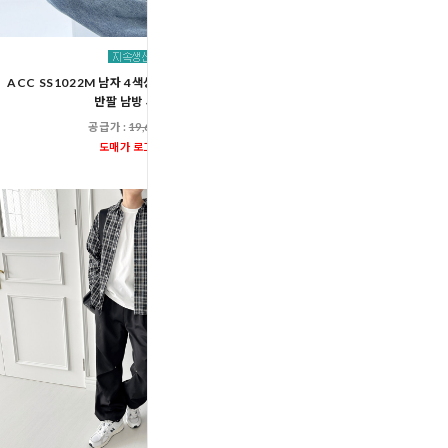
JMM 597 남자소프
ACC SS1022M 남자 4색상 시어서커 썸머 체크
공급가 :
23,00
반팔 남방 셔츠
도매가 로그인
공급가 :
19,600원
도매가 로그인