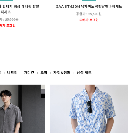
남자 빈티지 워싱 레터링 반팔
GAA ST620M 남자아노락반팔반바지세트
티셔츠
공급가 :
25,600원
가 :
25,000원
도매가 로그인
매가 로그인
츠
니트티
가디건
조끼
자켓&점퍼
남성 세트