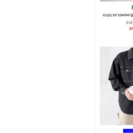
GQQ SF1049M
공급
도