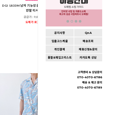
KAA 9003 남자 크링클 바스
DGI 1833M 남자 기능성 쿨론 쿨링 무지 라운드
후드 바람막이
반팔 티셔츠
공급가 :
19,60
공급가 :
9,000원
도매가 로그인
도매가 로그인
공지사항
QnA
입출고스케쥴
배송조회
개인결제
제휴신청&문의
품절&재입고리스트
카카오톡 상담
고객센터 & 상담문의
070-4070-6786
배송 & 재고 문의
070-4070-6789