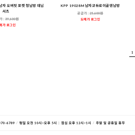
2 남자 오버핏 포켓 청남방 데님
KPP 19028M 남자코듀로이골덴남방
셔츠
공급가 :
25,600원
가 :
39,600원
도매가 로그인
매가 로그인
1
70-6789
/
평일 오전 10시~오후 5시
|
점심 오후 12시~1시
/
주말 및 공휴일 휴무