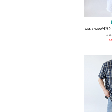
GSS SH300 남자
공급
도