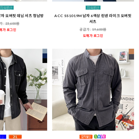
 남자 오버핏 데님 셔츠 청남방
ACC SS1019M 남자 6색상 린넨 라이크 오버핏
셔츠
가 :
23,600원
공급가 :
19,600원
매가 로그인
도매가 로그인