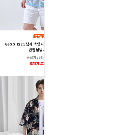
GSS SH221 남자 휴양지 바캉스 비치 오버핏
GSS SH121 남자 에스닉 여름
반팔남방 셔츠
반팔남방 셔츠
공급가 :
13,600원
공급가 :
13,60
도매가 로그인
도매가 로그인