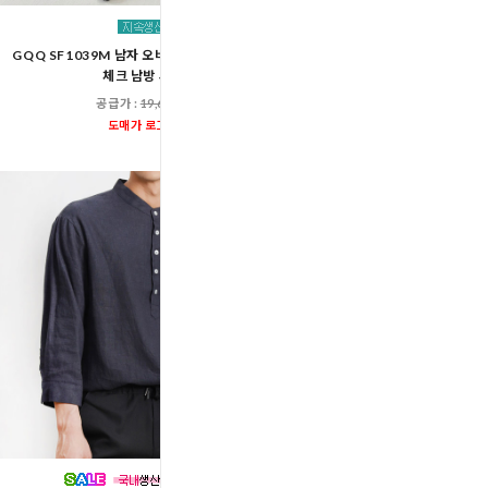
GQQ SF1039M 남자 오버핏 빅사이즈 데일리
GPP SH724M 남자커플 
체크 남방 셔츠
공급가 :
19,60
공급가 :
19,600원
도매가 로그인
도매가 로그인