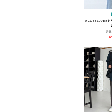
ACC SS1024M 
공급
도