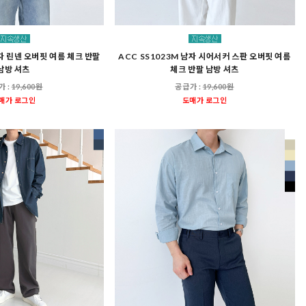
남자 린넨 오버핏 여름 체크 반팔
ACC SS1023M 남자 시어서커 스판 오버핏 여름
남방 셔츠
체크 반팔 남방 셔츠
가 :
19,600원
공급가 :
19,600원
매가 로그인
도매가 로그인