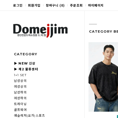
로그인
회원가입
장바구니
(
0
)
주문조회
마이페이지
CATEGORY B
CATEGORY
▶ NEW 신상
▶ 제2 물류센터
1+1 SET
남성상의
여성상의
남성하의
여성하의
트레이닝
골프웨어
애슬레저|요가|스포츠