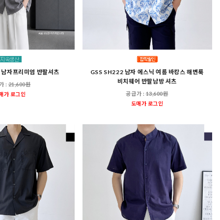
03 남자프리미엄 반팔셔츠
GSS SH222 남자 에스닉 여름 바캉스 해변룩
비치웨어 반팔남방 셔츠
가 :
21,600원
공급가 :
13,600원
매가 로그인
도매가 로그인