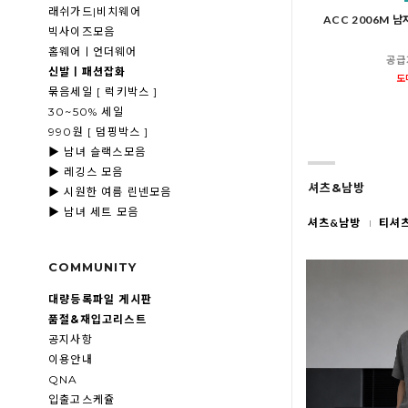
래쉬가드|비치웨어
ACC 2006M 
빅사이즈모음
홈웨어ㅣ언더웨어
공급
신발ㅣ패션잡화
도
묶음세일 [ 럭키박스 ]
30~50% 세일
990원 [ 덤핑박스 ]
▶ 남녀 슬랙스모음
▶ 레깅스 모음
셔츠&남방
▶ 시원한 여름 린넨모음
▶ 남녀 세트 모음
셔츠&남방
티셔
COMMUNITY
대량등록파일 게시판
품절&재입고리스트
공지사항
이용안내
QNA
입출고스케쥴