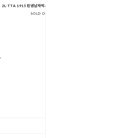
2L-TTA 1915 린넨남자빅사이즈7부헨리넥남방
SOLD OUT
TOP
입출고스케쥴
/
배송조회(대한통운)