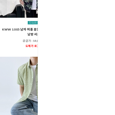
KWW 1005 남자 여름 휴양지 바캉스 해변 반팔
ACC SS1021M 남자 시어서
남방 셔츠
남방 셔츠
공급가 :
14,800원
공급가 :
19,60
도매가 로그인
도매가 로그인