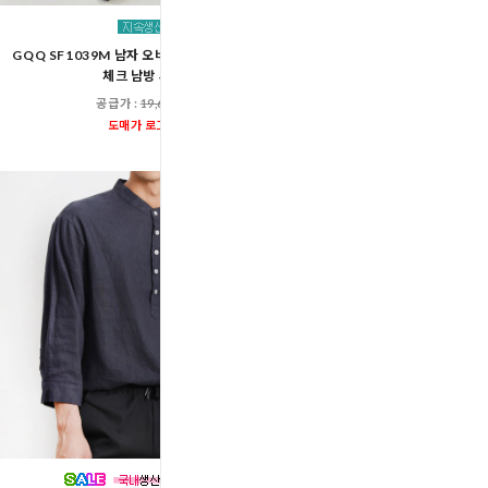
GQQ SF1039M 남자 오버핏 빅사이즈 데일리
GPP SH724M 남자커플 
체크 남방 셔츠
공급가 :
19,60
공급가 :
19,600원
도매가 로그인
도매가 로그인