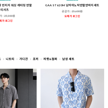
남자 빈티지 워싱 레터링 반팔
GAA ST620M 남자아노락반팔반바지세트
티셔츠
공급가 :
25,600원
가 :
25,000원
도매가 로그인
매가 로그인
츠
니트티
가디건
조끼
자켓&점퍼
남성 세트