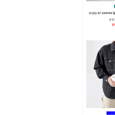
GQQ SF1049M
공급
도