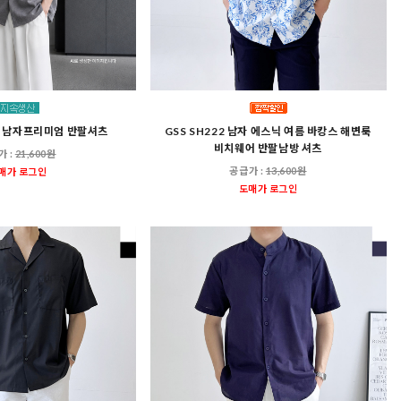
03 남자프리미엄 반팔셔츠
GSS SH222 남자 에스닉 여름 바캉스 해변룩
비치웨어 반팔남방 셔츠
가 :
21,600원
공급가 :
13,600원
매가 로그인
도매가 로그인