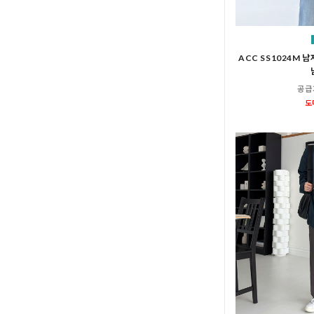
ACC SS1024M 
공급
도