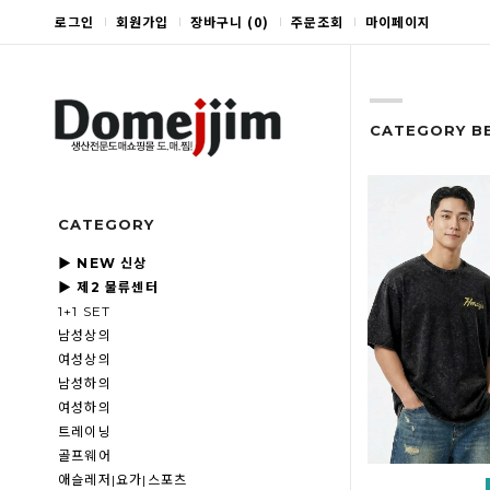
로그인
회원가입
장바구니
(
0
)
주문조회
마이페이지
CATEGORY B
CATEGORY
▶ NEW 신상
▶ 제2 물류센터
1+1 SET
남성상의
여성상의
남성하의
여성하의
트레이닝
골프웨어
애슬레저|요가|스포츠