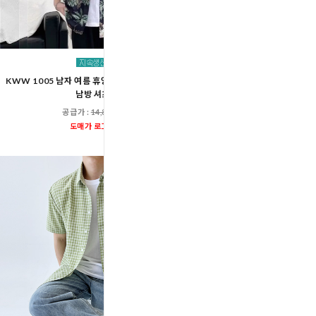
KWW 1005 남자 여름 휴양지 바캉스 해변 반팔
ACC SS1021M 남자 시어서
남방 셔츠
남방 셔츠
공급가 :
14,800원
공급가 :
19,60
도매가 로그인
도매가 로그인