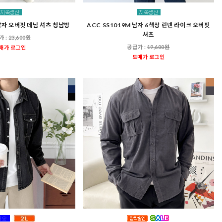
 남자 오버핏 데님 셔츠 청남방
ACC SS1019M 남자 6색상 린넨 라이크 오버핏
셔츠
가 :
23,600원
공급가 :
19,600원
매가 로그인
도매가 로그인