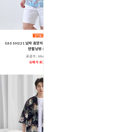
GSS SH221 남자 휴양지 바캉스 비치 오버핏
GSS SH121 남자 에스닉 여름
반팔남방 셔츠
반팔남방 셔츠
공급가 :
13,600원
공급가 :
13,60
도매가 로그인
도매가 로그인