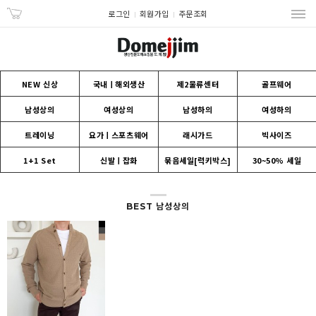
로그인
회원가입
주문조회
NEW 신상
국내ㅣ해외생산
제2물류센터
골프웨어
남성상의
여성상의
남성하의
여성하의
트레이닝
요가ㅣ스포츠웨어
래시가드
빅사이즈
1+1 Set
신발ㅣ잡화
묶음세일[럭키박스]
30~50% 세일
BEST 남성상의