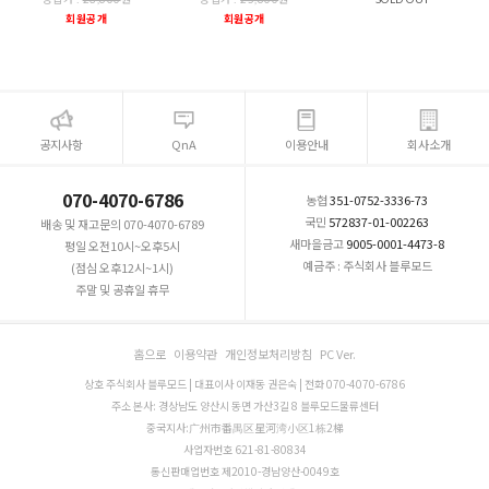
회원공개
회원공개
공지사항
QnA
이용안내
회사소개
070-4070-6786
농협
351-0752-3336-73
국민
572837-01-002263
배송 및 재고문의 070-4070-6789
새마을금고
9005-0001-4473-8
평일 오전10시~오후5시
예금주 : 주식회사 블루모드
(점심 오후12시~1시)
주말 및 공휴일 휴무
홈으로
이용약관
개인정보처리방침
PC Ver.
상호 주식회사 블루모드 | 대표이사 이재동 권은숙 | 전화 070-4070-6786
주소 본사: 경상남도 양산시 동면 가산3길 8 블루모드물류센터
중국지사:广州市番禺区星河湾小区1栋2梯
사업자번호 621-81-80834
통신판매업번호 제2010-경남양산-0049호