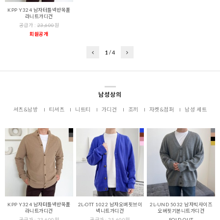
KPP Y324 남자터틀넥반목폴
라니트가디건
공급가 :
23,600
원
회원공개
1
/
4
남성상의
셔츠&남방
티셔츠
니트티
가디건
조끼
자켓&점퍼
남성 세트
KPP Y324 남자터틀넥반목폴
2L-OTT 1022 남자오버핏브이
2L-UND 5032 남자빅사이즈
라니트가디건
넥니트가디건
오버핏기본니트가디건
공급가 :
23,600
원
공급가 :
25,600
원
SOLD OUT