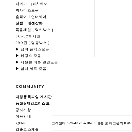
래쉬가드|비치웨어
빅사이즈모음
홈웨어ㅣ언더웨어
신발ㅣ패션잡화
묶음세일 [ 럭키박스 ]
30~50% 세일
990원 [ 덤핑박스 ]
▶ 남녀 슬랙스모음
▶ 레깅스 모음
▶ 시원한 여름 린넨모음
▶ 남녀 세트 모음
COMMUNITY
대량등록파일 게시판
품절&재입고리스트
공지사항
이용안내
QNA
고객센터 070-4070-6786
/
배송 및 재고문의 070-4
입출고스케쥴