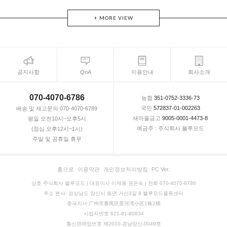
+ MORE VIEW
공지사항
QnA
이용안내
회사소개
070-4070-6786
농협
351-0752-3336-73
국민
572837-01-002263
배송 및 재고문의 070-4070-6789
새마을금고
9005-0001-4473-8
평일 오전10시~오후5시
예금주 : 주식회사 블루모드
(점심 오후12시~1시)
주말 및 공휴일 휴무
홈으로
이용약관
개인정보처리방침
PC Ver.
상호 주식회사 블루모드 | 대표이사 이재동 권은숙 | 전화 070-4070-6786
주소 본사: 경상남도 양산시 동면 가산3길 8 블루모드물류센터
중국지사:广州市番禺区星河湾小区1栋2梯
사업자번호 621-81-80834
통신판매업번호 제2010-경남양산-0049호