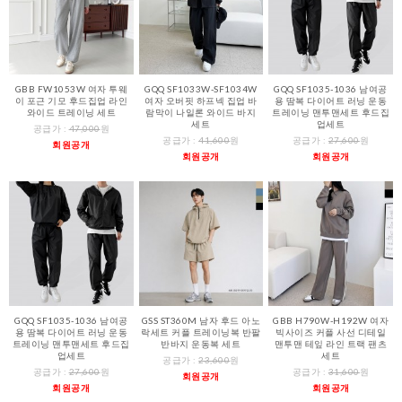
GBB FW1053W 여자 투웨
GQQ SF1033W-SF1034W
GQQ SF1035-1036 남여공
이 포근 기모 후드집업 라인
여자 오버핏 하프넥 집업 바
용 땀복 다이어트 러닝 운동
와이드 트레이닝 세트
람막이 나일론 와이드 바지
트레이닝 맨투맨세트 후드집
세트
업세트
공급가 :
47,000
원
공급가 :
41,600
원
공급가 :
27,600
원
회원공개
회원공개
회원공개
GQQ SF1035-1036 남여공
GSS ST360M 남자 후드 아노
GBB H790W-H192W 여자
용 땀복 다이어트 러닝 운동
락세트 커플 트레이닝복 반팔
빅사이즈 커플 사선 디테일
트레이닝 맨투맨세트 후드집
반바지 운동복 세트
맨투맨 테잎 라인 트랙 팬츠
업세트
세트
공급가 :
23,600
원
공급가 :
27,600
원
공급가 :
31,600
원
회원공개
회원공개
회원공개