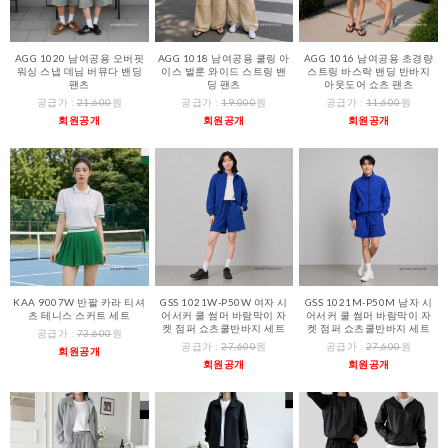
AGG 1020 남여공용 오버핏
AGG 1018 남여공용 쿨링 아
AGG 1016 남여공용 초경량
워싱 스냅 데님 버뮤다 밴딩
이스 벌룬 와이드 스트링 밴
스트링 바스락 밴딩 반바지
팬츠
딩 팬츠
아웃도어 쇼츠 팬츠
공급가 :
21,600
원
공급가 :
19,000
원
공급가 :
11,600
원
회원공개
회원공개
회원공개
KAA 9007W 반팔 카라 티셔
GSS 1021W-P50W 여자 시
GSS 1021M-P50M 남자 시
츠 테니스 스커트 세트
어서커 쿨 썸머 바람막이 자
어서커 쿨 썸머 바람막이 자
켓 점퍼 쇼츠쿨반바지 세트
켓 점퍼 쇼츠쿨반바지 세트
공급가 :
73,600
원
공급가 :
27,600
원
공급가 :
27,600
원
회원공개
회원공개
회원공개