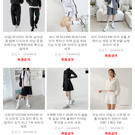
GQQ SF1035-1036 남여공
ACC SF1029W-SS1011W
ACC SS1025W 여자 여름 트
용 땀복 다이어트 러닝 운동
여자 투라인 트랙 집업 트레
레이닝 셋업 포켓 반팔 남방
트레이닝 맨투맨세트 후드집
이닝 자켓 3부 반바지 숏팬츠
반바지 세트
업세트
세트
공급가 :
27,600
원
공급가 :
27,600
원
공급가 :
29,600
원
회원공개
회원공개
회원공개
GSS SF1020W-NP52W 여
KWW 1007-1008 여자 슬림
여성 에어 마일드 스트링 크
자 오버핏 고프코어 후드 바
핏 집업 자켓 플레어 커버업
롭 바람막이 반바지 세트
람막이 조끼 카고 7부 반바지
투인원 스커트 세트
DBC 1900-1W
세트
공급가 :
37,600
원
공급가 :
19,600
원
공급가 :
33,600
원
회원공개
회원공개