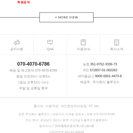
회원공개
+ MORE VIEW
공지사항
QnA
이용안내
회사소개
070-4070-6786
농협
351-0752-3336-73
국민
572837-01-002263
배송 및 재고문의 070-4070-6789
새마을금고
9005-0001-4473-8
평일 오전10시~오후5시
예금주 : 주식회사 블루모드
(점심 오후12시~1시)
주말 및 공휴일 휴무
홈으로
이용약관
개인정보처리방침
PC Ver.
상호 주식회사 블루모드 | 대표이사 이재동 권은숙 | 전화 070-4070-6786
주소 본사: 경상남도 양산시 동면 가산3길 8 블루모드물류센터
중국지사:广州市番禺区星河湾小区1栋2梯
사업자번호 621-81-80834