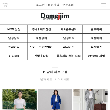
로그인
회원가입
주문조회
NEW 신상
국내ㅣ해외생산
제2물류센터
골프웨어
남성상의
여성상의
남성하의
여성하의
트레이닝
요가ㅣ스포츠웨어
래시가드
빅사이즈
1+1 Set
신발ㅣ잡화
묶음세일[럭키박스]
30~50% 세일
▶ 남녀 세트 모음
남자 세트
여자 세트