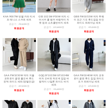
KAA 9007W 반팔 카라 티셔
GSS 1021W-P50W 여자 시
GBB FW1053W 여자 투웨
츠 테니스 스커트 세트
어서커 쿨 썸머 바람막이 자
이 포근 기모 후드집업 라인
켓 점퍼 쇼츠쿨반바지 세트
와이드 트레이닝 세트
공급가 :
73,600
원
공급가 :
27,600
원
공급가 :
47,000
원
회원공개
회원공개
회원공개
GAA FW1050W 여자 겨울
GQQ SF1033W-SF1034W
GAA FW1040W 여자 코듀
코듀로이 골덴 풀오버 후드
여자 오버핏 하프넥 집업 바
로이 골덴 후드 집업 와이드
핀턱 와이드 세트(양털안감)
람막이 나일론 와이드 바지
조거 트레이닝 세트
세트
공급가 :
37,000
원
공급가 :
27,000
원
공급가 :
41,600
원
회원공개
회원공개
회원공개