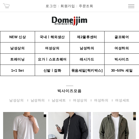
로그인
회원가입
주문조회
NEW 신상
국내ㅣ해외생산
제2물류센터
골프웨어
남성상의
여성상의
남성하의
여성하의
트레이닝
요가ㅣ스포츠웨어
래시가드
빅사이즈
1+1 Set
신발ㅣ잡화
묶음세일[럭키박스]
30~50% 세일
빅사이즈모음
남성상의
남성하의
남성세트
여성상의
여성하의
여성세트