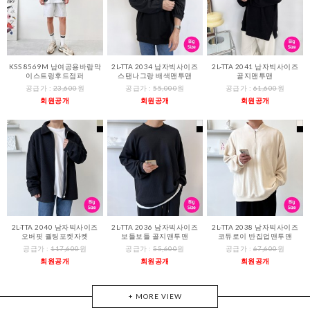
KSS 8569M 남여공용바람막
2L-TTA 2034 남자빅사이즈
2L-TTA 2041 남자빅사이즈
이스트링후드점퍼
스탠나그랑 배색맨투맨
골지맨투맨
공급가 :
23,600
원
공급가 :
55,000
원
공급가 :
61,600
원
회원공개
회원공개
회원공개
2L-TTA 2040 남자빅사이즈
2L-TTA 2036 남자빅사이즈
2L-TTA 2038 남자빅사이즈
오버핏 퀄팅포켓자켓
보들보들 골지맨투맨
코듀로이 반집업맨투맨
공급가 :
117,600
원
공급가 :
55,600
원
공급가 :
67,600
원
회원공개
회원공개
회원공개
+ MORE VIEW