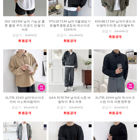
DGI 1833M 남자 기능성 쿨
PTU2071M 남자겨울패딩기
KSS 88171M 남자아웃도어
론 쿨링 무지 라운드 반팔 티
본블루종항공점퍼-빅사이즈
바람막이자켓-모자탈부착
셔츠
110까지
공급가 :
29,600
원
공급가 :
9,000
원
공급가 :
35,600
원
회원공개
회원공개
회원공개
2L-TTA 2043 남자빅사이즈
GAA PJ707M 남자포시즌 바
2L-TTA 2044 남자 빅사이즈
카라 아노락바람막이
람막이 후드자켓
스판 카라 버튼맨투맨
공급가 :
81,600
원
공급가 :
23,600
원
공급가 :
61,600
원
회원공개
회원공개
회원공개