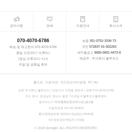
공지사항
QnA
이용안내
회사소개
070-4070-6786
농협
351-0752-3336-73
국민
572837-01-002263
배송 및 재고문의 070-4070-6789
새마을금고
9005-0001-4473-8
평일 오전10시~오후5시
예금주 : 주식회사 블루모드
(점심 오후12시~1시)
주말 및 공휴일 휴무
홈으로
이용약관
개인정보처리방침
PC Ver.
상호 주식회사 블루모드 | 대표이사 이재동 권은숙 | 전화 070-4070-6786
주소 본사: 경상남도 양산시 동면 가산3길 8 블루모드물류센터
중국지사:广州市番禺区星河湾小区1栋2梯
사업자번호 621-81-80834
통신판매업번호 제2010-경남양산-0049호
개인정보관리책임자 이재동
© 2018 domejjim. ALL RIGHTS RESERVED.