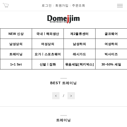
로그인
회원가입
주문조회
NEW 신상
국내ㅣ해외생산
제2물류센터
골프웨어
남성상의
여성상의
남성하의
여성하의
트레이닝
요가ㅣ스포츠웨어
래시가드
빅사이즈
1+1 Set
신발ㅣ잡화
묶음세일[럭키박스]
30~50% 세일
BEST 트레이닝
/
트레이닝