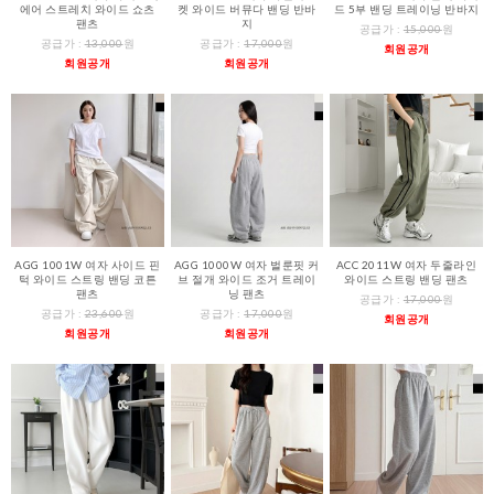
에어 스트레치 와이드 쇼츠
켓 와이드 버뮤다 밴딩 반바
드 5부 밴딩 트레이닝 반바지
팬츠
지
공급가 :
15,000
원
공급가 :
13,000
원
공급가 :
17,000
원
회원공개
회원공개
회원공개
AGG 1001W 여자 사이드 핀
AGG 1000W 여자 벌룬핏 커
ACC 2011W 여자 두줄라인
턱 와이드 스트링 밴딩 코튼
브 절개 와이드 조거 트레이
와이드 스트링 밴딩 팬츠
팬츠
닝 팬츠
공급가 :
17,000
원
공급가 :
23,600
원
공급가 :
17,000
원
회원공개
회원공개
회원공개