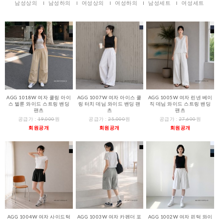
남성상의
남성하의
여성상의
여성하의
남성세트
여성세트
AGG 1018W 여자 쿨링 아이
AGG 1007W 여자 아이스 쿨
AGG 1005W 여자 린넨 베이
스 벌룬 와이드 스트링 밴딩
링 터치 데님 와이드 밴딩 팬
직 데님 와이드 스트링 밴딩
팬츠
츠
팬츠
공급가 :
19,000
원
공급가 :
25,000
원
공급가 :
27,600
원
회원공개
회원공개
회원공개
AGG 1004W 여자 사이드턱
AGG 1003W 여자 카펜더 포
AGG 1002W 여자 핀턱 와이