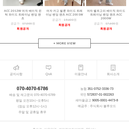
ACC 2012W 여자 베이직 핀
여자 카고 벌룬 와이드 트레
여자 벨트고리 베이직 와이드
턱 와이드 트레이닝 밴딩 팬
이닝 밴딩 팬츠 ACC 2001W
트레이닝 밴딩 팬츠 ACC
츠
2000W
공급가 :
19,600
원
공급가 :
17,000
원
공급가 :
17,600
원
회원공개
회원공개
회원공개
+ MORE VIEW
공지사항
QnA
이용안내
회사소개
070-4070-6786
농협
351-0752-3336-73
국민
572837-01-002263
배송 및 재고문의 070-4070-6789
새마을금고
9005-0001-4473-8
평일 오전10시~오후5시
예금주 : 주식회사 블루모드
(점심 오후12시~1시)
주말 및 공휴일 휴무