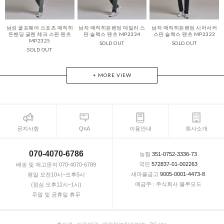
남성 골프웨어 스포츠 매직히
남자 매직히든밴딩 데일리 스
남자 매직히든밴딩 시어서커
든밴딩 글렌 체크 스판 팬츠
판 슬랙스 팬츠 MP2334
스판 슬랙스 팬츠 MP2323
MP2325
SOLD OUT
SOLD OUT
SOLD OUT
+ MORE VIEW
공지사항
QnA
이용안내
회사소개
070-4070-6786
농협
351-0752-3336-73
국민
572837-01-002263
배송 및 재고문의 070-4070-6789
새마을금고
9005-0001-4473-8
평일 오전10시~오후5시
예금주 : 주식회사 블루모드
(점심 오후12시~1시)
주말 및 공휴일 휴무