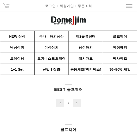
로그인
회원가입
주문조회
NEW 신상
국내ㅣ해외생산
제2물류센터
골프웨어
남성상의
여성상의
남성하의
여성하의
트레이닝
요가ㅣ스포츠웨어
래시가드
빅사이즈
1+1 Set
신발ㅣ잡화
묶음세일[럭키박스]
30~50% 세일
BEST 골프웨어
/
골프웨어