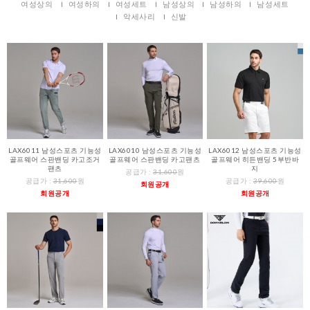
여성상의
여성하의
여성세트
남성상의
남성하의
남성세트
악세사리
신발
LAX6011 남성스포츠 기능성
LAX6010 남성스포츠 기능성
LAX6012 남성스포츠 기능성
골프웨어 스판밴딩 카고조거
골프웨어 스판밴딩 카고팬츠
골프웨어 히든밴딩 5부반바
팬츠
지
공급가 :
31,600
원
공급가 :
31,600
원
공급가 :
39,600
원
회원공개
회원공개
회원공개