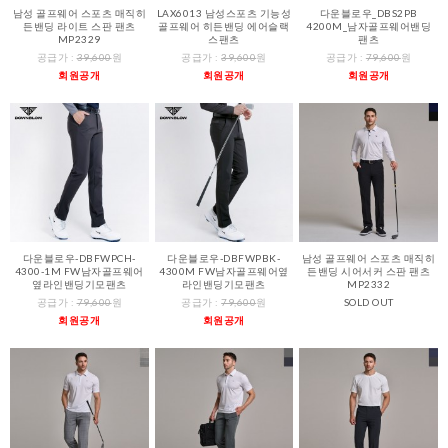
남성 골프웨어 스포츠 매직히
LAX6013 남성스포츠 기능성
다운블로우_DBS2PB
든밴딩 라이트 스판 팬츠
골프웨어 히든밴딩 에어슬랙
4200M_남자골프웨어밴딩
MP2329
스팬츠
팬츠
공급가 :
39,600
원
공급가 :
39,600
원
공급가 :
79,600
원
회원공개
회원공개
회원공개
다운블로우-DBFWPCH-
다운블로우-DBFWPBK-
남성 골프웨어 스포츠 매직히
4300-1M FW남자골프웨어
4300M FW남자골프웨어옆
든밴딩 시어서커 스판 팬츠
옆라인밴딩기모팬츠
라인밴딩기모팬츠
MP2332
공급가 :
79,600
원
공급가 :
79,600
원
SOLD OUT
회원공개
회원공개