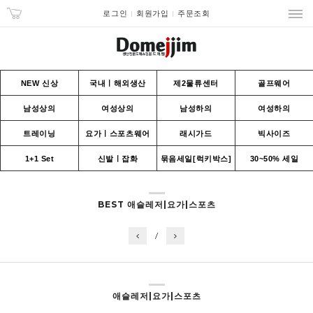
로그인
회원가입
주문조회
NEW 신상
국내ㅣ해외생산
제2물류센터
골프웨어
남성상의
여성상의
남성하의
여성하의
트레이닝
요가ㅣ스포츠웨어
래시가드
빅사이즈
1+1 Set
신발ㅣ잡화
묶음세일[럭키박스]
30~50% 세일
BEST 애슬레저|요가|스포츠
/
애슬레저|요가|스포츠