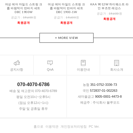
여성 에어 마일드 스트링 크
여성 에어 마일드 스트링 크
KAA 9012W 하이웨스트 라
롭 바람막이 반바지 세트
롭 바람막이 반바지 세트
인 부츠컷 레깅스
DBC 1900W
DBC 1900-1W
공급가 :
19,600
원
공급가 :
19,600
원
공급가 :
19,600
원
회원공개
회원공개
회원공개
+ MORE VIEW
공지사항
QnA
이용안내
회사소개
070-4070-6786
농협
351-0752-3336-73
국민
572837-01-002263
배송 및 재고문의 070-4070-6789
새마을금고
9005-0001-4473-8
평일 오전10시~오후5시
예금주 : 주식회사 블루모드
(점심 오후12시~1시)
주말 및 공휴일 휴무
홈으로
이용약관
개인정보처리방침
PC Ver.