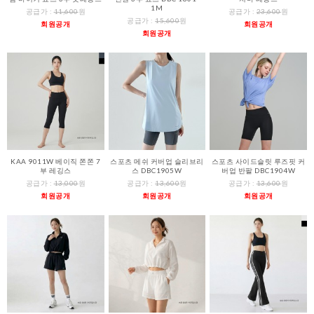
1M
공급가 :
11,600
원
공급가 :
23,600
원
공급가 :
15,600
원
회원공개
회원공개
회원공개
KAA 9011W 베이직 쫀쫀 7
스포츠 메쉬 커버업 슬리브리
스포츠 사이드슬릿 루즈핏 커
부 레깅스
스 DBC1905W
버업 반팔 DBC1904W
공급가 :
13,000
원
공급가 :
13,600
원
공급가 :
13,600
원
회원공개
회원공개
회원공개