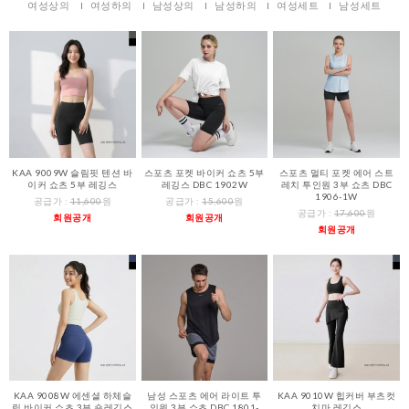
여성상의
여성하의
남성상의
남성하의
여성세트
남성세트
KAA 9009W 슬림핏 텐션 바
스포츠 포켓 바이커 쇼츠 5부
스포츠 멀티 포켓 에어 스트
이커 쇼츠 5부 레깅스
레깅스 DBC 1902W
레치 투인원 3부 쇼츠 DBC
1906-1W
공급가 :
11,600
원
공급가 :
15,600
원
공급가 :
17,600
원
회원공개
회원공개
회원공개
KAA 9008W 에센셜 하체슬
남성 스포츠 에어 라이트 투
KAA 9010W 힙커버 부츠컷
림 바이커 쇼츠 3부 숏레깅스
인원 3부 쇼츠 DBC 1801-
치마 레깅스