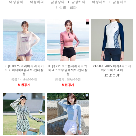
여성상의
여성하의
남성상의
남성하의
여성세트
남성세트
신발ㅣ잡화
KQQ 0376 여리여리 레이어
KQQ 2203 크롭래쉬가드 하
2L-SBA 9005 여자4피스레
드 비치웨어3종세트-캡내장
이웨스트수영복세트-캡내장
쉬가드비치웨어
형
형
SOLD OUT
공급가 :
21,000
원
공급가 :
25,600
원
회원공개
회원공개