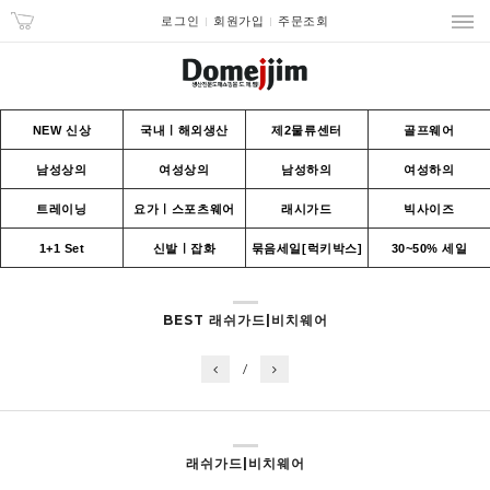
로그인
회원가입
주문조회
NEW 신상
국내ㅣ해외생산
제2물류센터
골프웨어
남성상의
여성상의
남성하의
여성하의
트레이닝
요가ㅣ스포츠웨어
래시가드
빅사이즈
1+1 Set
신발ㅣ잡화
묶음세일[럭키박스]
30~50% 세일
BEST 래쉬가드|비치웨어
/
래쉬가드|비치웨어