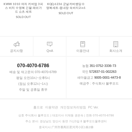
KWW 1010 여자 커버업 3피
KQQ 6236 군살커버밴딩수
스 비치 수영복 긴팔 래쉬가
영복세트-캡내장 속바지2in1
드 쇼츠 세트
SOLD OUT
SOLD OUT
공지사항
QnA
이용안내
회사소개
070-4070-6786
농협
351-0752-3336-73
국민
572837-01-002263
배송 및 재고문의 070-4070-6789
새마을금고
9005-0001-4473-8
평일 오전10시~오후5시
예금주 : 주식회사 블루모드
(점심 오후12시~1시)
주말 및 공휴일 휴무
홈으로
이용약관
개인정보처리방침
PC Ver.
상호 주식회사 블루모드 | 대표이사 이재동 권은숙 | 전화 070-4070-6786
주소 본사: 경상남도 양산시 동면 가산3길 8 블루모드물류센터
중국지사:广州市番禺区星河湾小区1栋2梯