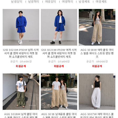
남성상의
남성하의
여성상의
여성하의
남성세트
여성세트
GSS 1021M-P50M 남자 시어
GSS 1021W-P50W 여자 시어
AGG 1018W 여자 쿨링 아이
서커 쿨 썸머 바람막이 자켓 점
서커 쿨 썸머 바람막이 자켓 점
스 벌룬 와이드 스트링 밴딩 팬
퍼 쇼츠쿨반바지 세트
퍼 쇼츠쿨반바지 세트
츠
공급가 :
27,600
원
공급가 :
27,600
원
공급가 :
19,000
원
회원공개
회원공개
회원공개
AGG 1018M 남자 쿨링 아이
AGG 1018 남여공용 쿨링 아이
AGG 1007W 여자 아이스 쿨
스 벌룬 와이드 스트링 밴딩 팬
스 벌룬 와이드 스트링 밴딩 팬
링 터치 데님 와이드 밴딩 팬츠