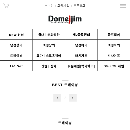
로그인
회원가입
주문조회
NEW 신상
국내ㅣ해외생산
제2물류센터
골프웨어
남성상의
여성상의
남성하의
여성하의
트레이닝
요가ㅣ스포츠웨어
래시가드
빅사이즈
1+1 Set
신발ㅣ잡화
묶음세일[럭키박스]
30~50% 세일
BEST 트레이닝
/
트레이닝