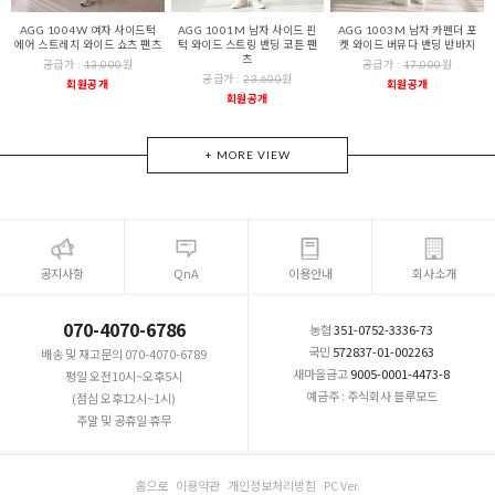
AGG 1004W 여자 사이드턱
AGG 1001M 남자 사이드 핀
AGG 1003M 남자 카펜더 포
에어 스트레치 와이드 쇼츠 팬츠
턱 와이드 스트링 밴딩 코튼 팬
켓 와이드 버뮤다 밴딩 반바지
츠
공급가 :
13,000
원
공급가 :
17,000
원
공급가 :
23,600
원
회원공개
회원공개
회원공개
+ MORE VIEW
공지사항
QnA
이용안내
회사소개
070-4070-6786
농협
351-0752-3336-73
국민
572837-01-002263
배송 및 재고문의 070-4070-6789
새마을금고
9005-0001-4473-8
평일 오전10시~오후5시
예금주 : 주식회사 블루모드
(점심 오후12시~1시)
주말 및 공휴일 휴무
홈으로
이용약관
개인정보처리방침
PC Ver.