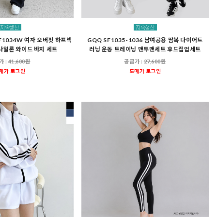
SF1034W 여자 오버핏 하프넥
GQQ SF1035-1036 남여공용 땀복 다이어트
나일론 와이드 바지 세트
러닝 운동 트레이닝 맨투맨세트 후드집업세트
가 :
41,600원
공급가 :
27,600원
매가 로그인
도매가 로그인