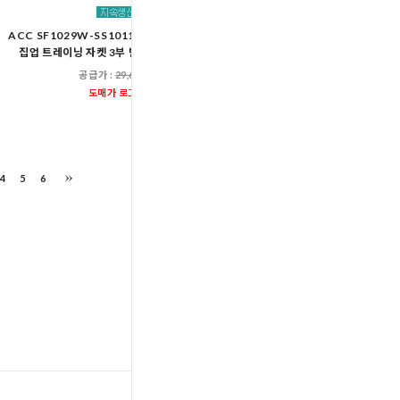
ACC SF1029W-SS1011W 여자 투라인 트랙
DHO 3382 남자일체형
집업 트레이닝 자켓 3부 반바지 숏팬츠 세트
공급가 :
33,00
공급가 :
29,600원
도매가 로그인
도매가 로그인
4
5
6
TOP
입출고스케쥴
/
배송조회(대한통운)