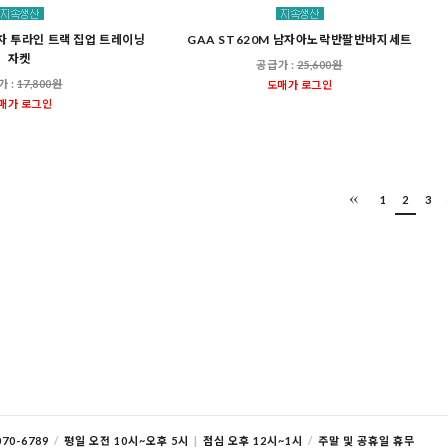
남자 투라인 트랙 집업 트레이닝
GAA ST620M 남자아노락반팔반바지세트
자켓
공급가 :
25,600원
가 :
17,800원
도매가 로그인
매가 로그인
1
2
3
70-6789
/
평일 오전 10시~오후 5시
|
점심 오후 12시~1시
/
주말 및 공휴일 휴무