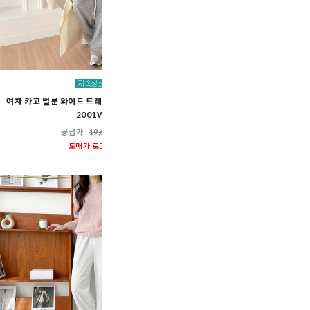
여자 카고 벌룬 와이드 트레이닝 밴딩 팬츠 ACC
남자 카고 벌룬 와이드 트레이닝
2001W
2001M
공급가 :
19,600원
공급가 :
19,60
도매가 로그인
도매가 로그인