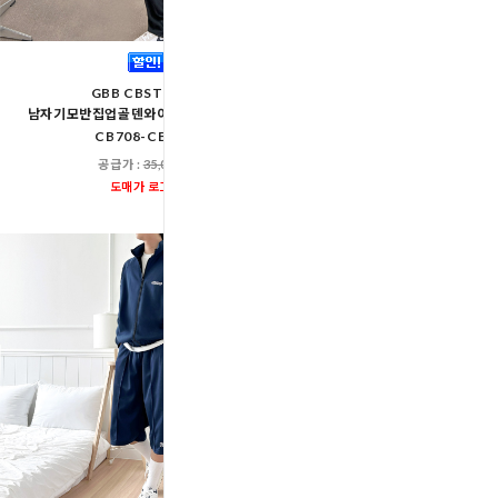
GQQ SF1035-1036 남여
GBB CBST108M
러닝 운동 트레이닝 맨투맨세
남자기모반집업골덴와이드상하세트(기존
CB708-CB108)
공급가 :
27,60
도매가 로그인
공급가 :
35,000원
도매가 로그인