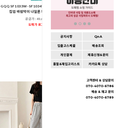
GQQ SF1033W-SF1034W 여자 오버핏 하프넥
GTT K102-K7
집업 바람막이 나일론 와이드 바지 세트
여자오버핏맨투맨앞라인와이
공급가 :
41,600원
공급가 :
39,60
도매가 로그인
도매가 로그인
공지사항
QnA
입출고스케쥴
배송조회
개인결제
제휴신청&문의
품절&재입고리스트
카카오톡 상담
고객센터 & 상담문의
070-4070-6786
배송 & 재고 문의
070-4070-6789