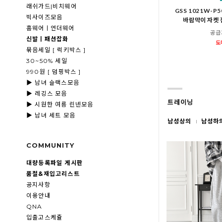
래쉬가드|비치웨어
GSS 1021W-P
빅사이즈모음
바람막이 자켓 
홈웨어ㅣ언더웨어
공급
신발ㅣ패션잡화
도
묶음세일 [ 럭키박스 ]
30~50% 세일
990원 [ 덤핑박스 ]
▶ 남녀 슬랙스모음
▶ 레깅스 모음
트레이닝
▶ 시원한 여름 린넨모음
▶ 남녀 세트 모음
남성상의
남성하
COMMUNITY
대량등록파일 게시판
품절&재입고리스트
공지사항
이용안내
QNA
입출고스케쥴