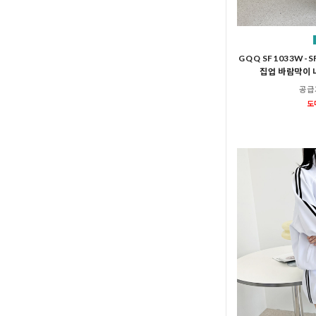
GQQ SF1033W-
집업 바람막이 
공급
도