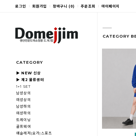
로그인
회원가입
장바구니
(
0
)
주문조회
마이페이지
CATEGORY B
CATEGORY
▶ NEW 신상
▶ 제2 물류센터
1+1 SET
남성상의
여성상의
남성하의
여성하의
트레이닝
골프웨어
애슬레저|요가|스포츠