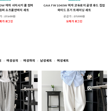
50W 여자 시어서커 쿨 썸머
GAA FW1040W 여자 코듀로이 골덴 후드 집업
점퍼 쇼츠쿨반바지 세트
와이드 조거 트레이닝 세트
가 :
27,600원
공급가 :
27,000원
매가 로그인
도매가 로그인
의
여성상의
여성하의
남성세트
여성세트