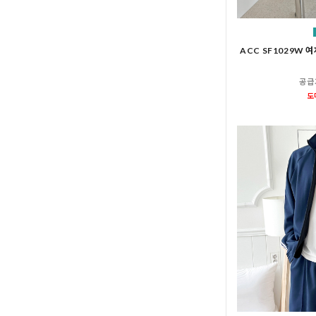
ACC SF1029W 
공급
도