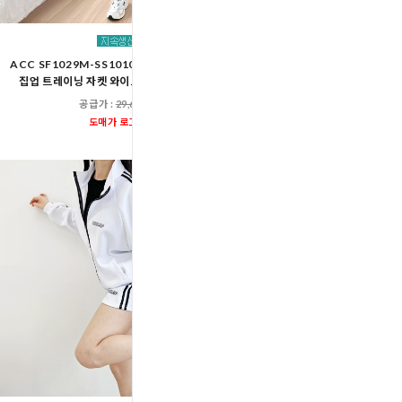
ACC SF1029M-SS1010M 남자 투라인 트랙
GQQ SF1033M-SF1034M
집업 트레이닝 자켓 와이드 버뮤다 7부 세트
집업 바람막이 나일론 와이
공급가 :
29,600원
공급가 :
41,60
도매가 로그인
도매가 로그인