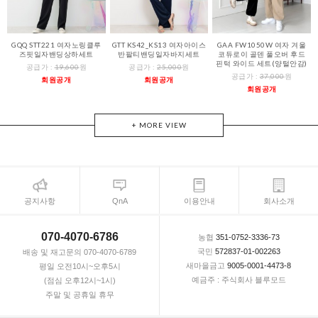
GQQ STT221 여자노링클루
GTT KS42_KS13 여자아이스
GAA FW1050W 여자 겨울
즈핏일자밴딩상하세트
반팔티밴딩일자바지세트
코듀로이 골덴 풀오버 후드
핀턱 와이드 세트(양털안감)
공급가 :
19,600
원
공급가 :
25,000
원
공급가 :
37,000
원
회원공개
회원공개
회원공개
+ MORE VIEW
공지사항
QnA
이용안내
회사소개
070-4070-6786
농협
351-0752-3336-73
국민
572837-01-002263
배송 및 재고문의 070-4070-6789
새마을금고
9005-0001-4473-8
평일 오전10시~오후5시
예금주 : 주식회사 블루모드
(점심 오후12시~1시)
주말 및 공휴일 휴무