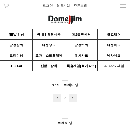
로그인
회원가입
주문조회
NEW 신상
국내ㅣ해외생산
제2물류센터
골프웨어
남성상의
여성상의
남성하의
여성하의
트레이닝
요가ㅣ스포츠웨어
래시가드
빅사이즈
1+1 Set
신발ㅣ잡화
묶음세일[럭키박스]
30~50% 세일
BEST 트레이닝
/
트레이닝