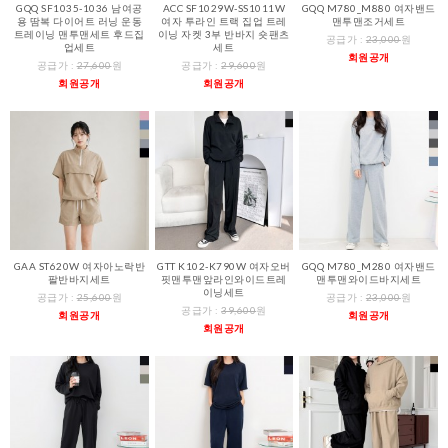
GQQ SF1035-1036 남여공
ACC SF1029W-SS1011W
GQQ M780_M880 여자밴드
용 땀복 다이어트 러닝 운동
여자 투라인 트랙 집업 트레
맨투맨조거세트
트레이닝 맨투맨세트 후드집
이닝 자켓 3부 반바지 숏팬츠
공급가 :
23,000
원
업세트
세트
회원공개
공급가 :
27,600
원
공급가 :
29,600
원
회원공개
회원공개
GAA ST620W 여자아노락반
GTT K102-K790W 여자오버
GQQ M780_M280 여자밴드
팔반바지세트
핏맨투맨앞라인와이드트레
맨투맨와이드바지세트
이닝세트
공급가 :
25,600
원
공급가 :
23,000
원
공급가 :
39,600
원
회원공개
회원공개
회원공개