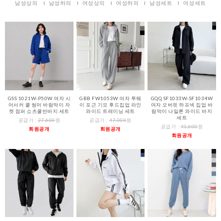
남성상의
남성하의
여성상의
여성하의
남성세트
여성세트
GSS 1021W-P50W 여자 시
GBB FW1053W 여자 투웨
GQQ SF1033W-SF1034W
어서커 쿨 썸머 바람막이 자
이 포근 기모 후드집업 라인
여자 오버핏 하프넥 집업 바
켓 점퍼 쇼츠쿨반바지 세트
와이드 트레이닝 세트
람막이 나일론 와이드 바지
세트
공급가 :
27,600
원
공급가 :
47,000
원
공급가 :
41,600
원
회원공개
회원공개
회원공개