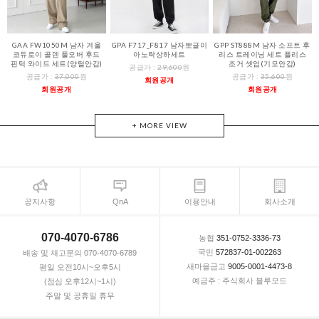
GAA FW1050M 남자 겨울
GPA F717_F817 남자뽀글이
GPP ST888M 남자 소프트 후
코듀로이 골덴 풀오버 후드
아노락상하세트
리스 트레이닝 세트 플리스
핀턱 와이드 세트(양털안감)
조거 셋업(기모안감)
공급가 :
29,600
원
공급가 :
37,000
원
공급가 :
35,600
원
회원공개
회원공개
회원공개
+ MORE VIEW
공지사항
QnA
이용안내
회사소개
070-4070-6786
농협
351-0752-3336-73
국민
572837-01-002263
배송 및 재고문의 070-4070-6789
새마을금고
9005-0001-4473-8
평일 오전10시~오후5시
예금주 : 주식회사 블루모드
(점심 오후12시~1시)
주말 및 공휴일 휴무