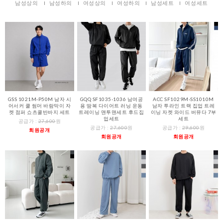
남성상의
남성하의
여성상의
여성하의
남성세트
여성세트
GSS 1021M-P50M 남자 시
GQQ SF1035-1036 남여공
ACC SF1029M-SS1010M
어서커 쿨 썸머 바람막이 자
용 땀복 다이어트 러닝 운동
남자 투라인 트랙 집업 트레
켓 점퍼 쇼츠쿨반바지 세트
트레이닝 맨투맨세트 후드집
이닝 자켓 와이드 버뮤다 7부
업세트
세트
공급가 :
27,600
원
공급가 :
27,600
원
공급가 :
29,600
원
회원공개
회원공개
회원공개