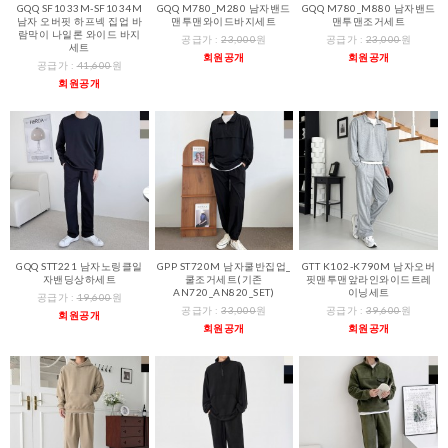
GQQ SF1033M-SF1034M
GQQ M780_M280 남자밴드
GQQ M780_M880 남자밴드
남자 오버핏 하프넥 집업 바
맨투맨와이드바지세트
맨투맨조거세트
람막이 나일론 와이드 바지
공급가 :
23,000
원
공급가 :
23,000
원
세트
회원공개
회원공개
공급가 :
41,600
원
회원공개
GQQ STT221 남자노링클일
GPP ST720M 남자쿨반집업_
GTT K102-K790M 남자오버
자밴딩상하세트
쿨조거세트(기존
핏맨투맨앞라인와이드트레
AN720_AN820_SET)
이닝세트
공급가 :
19,600
원
공급가 :
33,000
원
공급가 :
39,600
원
회원공개
회원공개
회원공개