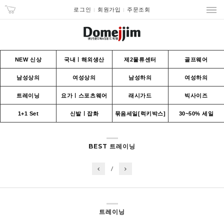
로그인
회원가입
주문조회
NEW 신상
국내ㅣ해외생산
제2물류센터
골프웨어
남성상의
여성상의
남성하의
여성하의
트레이닝
요가ㅣ스포츠웨어
래시가드
빅사이즈
1+1 Set
신발ㅣ잡화
묶음세일[럭키박스]
30~50% 세일
BEST 트레이닝
/
트레이닝