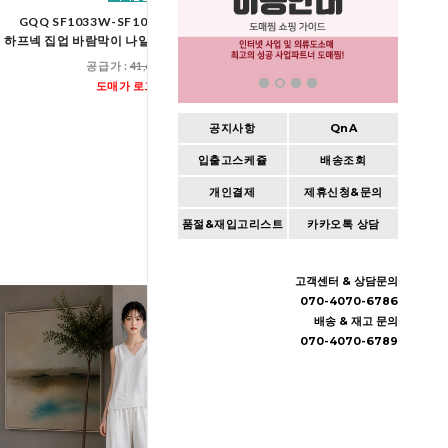
GQQ SF1033W-SF1034W 여자 오버핏
GTT K102-K7
하프넥 집업 바람막이 나일론 와이드 바지 세트
여자오버핏맨투맨앞라인와
공급가 :
41,600원
공급가 :
39,60
도매가 로그인
도매가 로그인
공지사항
QnA
입출고스케쥴
배송조회
개인결제
제휴신청&문의
품절&재입고리스트
카카오톡 상담
고객센터 & 상담문의
070-4070-6786
배송 & 재고 문의
070-4070-6789