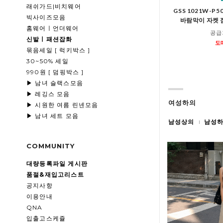
래쉬가드|비치웨어
GSS 1021W-P
빅사이즈모음
바람막이 자켓 
홈웨어ㅣ언더웨어
공급
신발ㅣ패션잡화
도
묶음세일 [ 럭키박스 ]
30~50% 세일
990원 [ 덤핑박스 ]
▶ 남녀 슬랙스모음
▶ 레깅스 모음
여성하의
▶ 시원한 여름 린넨모음
▶ 남녀 세트 모음
남성상의
남성
COMMUNITY
대량등록파일 게시판
품절&재입고리스트
공지사항
이용안내
QNA
입출고스케쥴