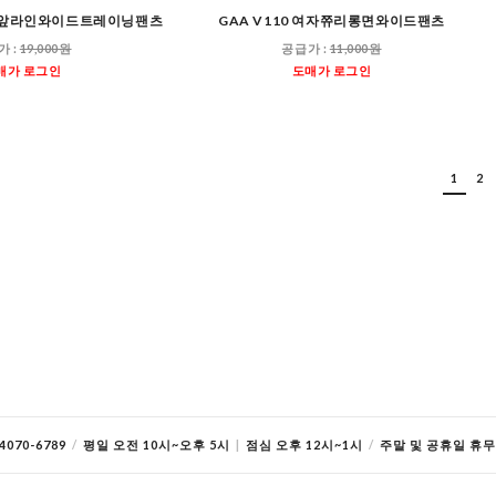
여자앞라인와이드트레이닝팬츠
GAA V110 여자쮸리롱면와이드팬츠
가 :
19,000원
공급가 :
11,000원
매가 로그인
도매가 로그인
1
2
070-6789
/
평일 오전 10시~오후 5시
|
점심 오후 12시~1시
/
주말 및 공휴일 휴무