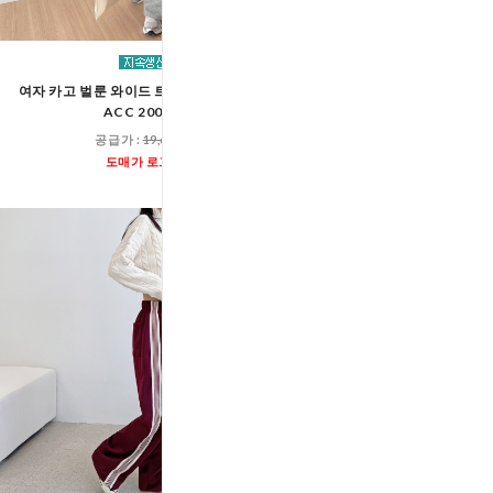
여자 카고 벌룬 와이드 트레이닝 밴딩 팬츠
여자 벨트고리 베이직 와이드
ACC 2001W
팬츠 ACC 200
공급가 :
19,600원
공급가 :
17,60
도매가 로그인
도매가 로그인