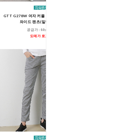
GTT G278W 여자 커플 트레이닝 테잎 트랙
GTT G277W 여자 커플 
와이드 팬츠(밑단스트링)
와이드 팬츠(밑단
공급가 :
13,600원
공급가 :
13,60
도매가 로그인
도매가 로그인