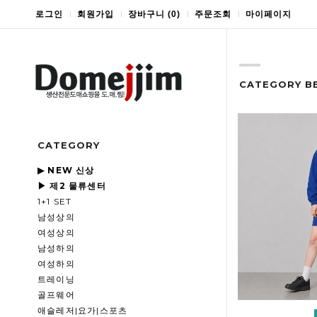
로그인
회원가입
장바구니
(
0
)
주문조회
마이페이지
CATEGORY B
CATEGORY
▶ NEW 신상
▶ 제2 물류센터
1+1 SET
남성상의
여성상의
남성하의
여성하의
트레이닝
골프웨어
애슬레저|요가|스포츠