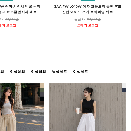
50W 여자 시어서커 쿨 썸머
GAA FW1040W 여자 코듀로이 골덴 후드
점퍼 쇼츠쿨반바지 세트
집업 와이드 조거 트레이닝 세트
가 :
27,600원
공급가 :
27,000원
매가 로그인
도매가 로그인
하의
여성상의
여성하의
남성세트
여성세트