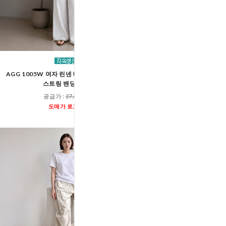
AGG 1005W 여자 린넨 베이직 데님 와이드
AGG 1004W 여자 사이드
스트링 밴딩 팬츠
와이드 쇼츠 팬
공급가 :
27,600원
공급가 :
13,00
도매가 로그인
도매가 로그인