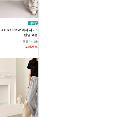
AGG 1001W 여자 사이드 핀턱 와이드 스트링
AGG 1000W 여자 벌룬핏
밴딩 코튼 팬츠
조거 트레이닝 
공급가 :
23,600원
공급가 :
17,00
도매가 로그인
도매가 로그인