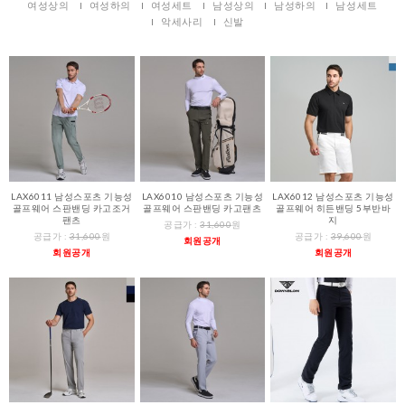
여성상의
여성하의
여성세트
남성상의
남성하의
남성세트
악세사리
신발
LAX6011 남성스포츠 기능성
LAX6010 남성스포츠 기능성
LAX6012 남성스포츠 기능성
골프웨어 스판밴딩 카고조거
골프웨어 스판밴딩 카고팬츠
골프웨어 히든밴딩 5부반바
팬츠
지
공급가 :
31,600
원
공급가 :
31,600
원
공급가 :
39,600
원
회원공개
회원공개
회원공개