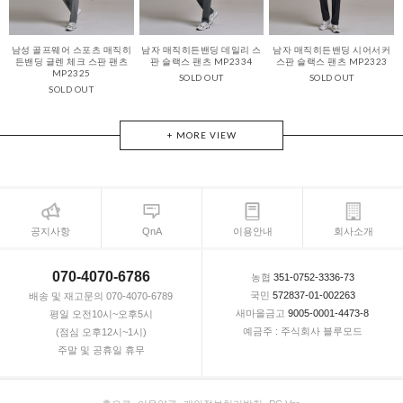
남성 골프웨어 스포츠 매직히
남자 매직히든밴딩 데일리 스
남자 매직히든밴딩 시어서커
든밴딩 글렌 체크 스판 팬츠
판 슬랙스 팬츠 MP2334
스판 슬랙스 팬츠 MP2323
MP2325
SOLD OUT
SOLD OUT
SOLD OUT
+ MORE VIEW
공지사항
QnA
이용안내
회사소개
070-4070-6786
농협
351-0752-3336-73
국민
572837-01-002263
배송 및 재고문의 070-4070-6789
새마을금고
9005-0001-4473-8
평일 오전10시~오후5시
예금주 : 주식회사 블루모드
(점심 오후12시~1시)
주말 및 공휴일 휴무