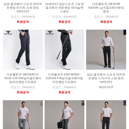
남성 골프웨어 스포츠 매직히
LAX6013 남성스포츠 기능성
다운블로우_DBS2PB
든밴딩 라이트 스판 팬츠
골프웨어 히든밴딩 에어슬랙
4200M_남자골프웨어밴딩
MP2329
스팬츠
팬츠
공급가 :
39,600
원
공급가 :
39,600
원
공급가 :
79,600
원
회원공개
회원공개
회원공개
다운블로우-DBFWPCH-
다운블로우-DBFWPBK-
남성 골프웨어 스포츠 매직히
4300-1M FW남자골프웨어
4300M FW남자골프웨어옆
든밴딩 시어서커 스판 팬츠
옆라인밴딩기모팬츠
라인밴딩기모팬츠
MP2332
공급가 :
79,600
원
공급가 :
79,600
원
SOLD OUT
회원공개
회원공개