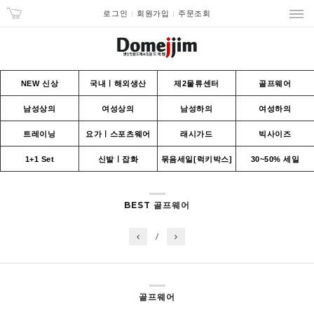
로그인
회원가입
주문조회
NEW 신상
국내ㅣ해외생산
제2물류센터
골프웨어
남성상의
여성상의
남성하의
여성하의
트레이닝
요가ㅣ스포츠웨어
래시가드
빅사이즈
1+1 Set
신발ㅣ잡화
묶음세일[럭키박스]
30~50% 세일
BEST 골프웨어
/
골프웨어