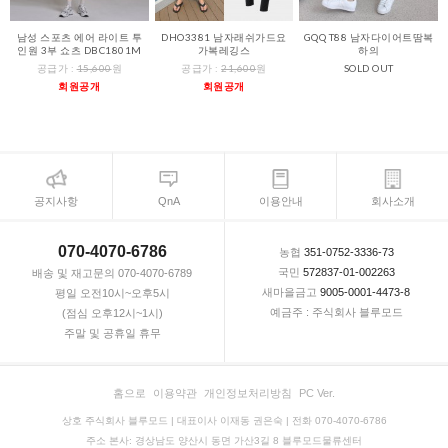
남성 스포츠 에어 라이트 투
DHO3381 남자래쉬가드요
GQQ T88 남자다이어트땀복
인원 3부 쇼츠 DBC1801M
가복레깅스
하의
공급가 :
15,600
원
공급가 :
21,600
원
SOLD OUT
회원공개
회원공개
공지사항
QnA
이용안내
회사소개
070-4070-6786
농협
351-0752-3336-73
국민
572837-01-002263
배송 및 재고문의 070-4070-6789
새마을금고
9005-0001-4473-8
평일 오전10시~오후5시
예금주 : 주식회사 블루모드
(점심 오후12시~1시)
주말 및 공휴일 휴무
홈으로
이용약관
개인정보처리방침
PC Ver.
상호 주식회사 블루모드 | 대표이사 이재동 권은숙 | 전화 070-4070-6786
주소 본사: 경상남도 양산시 동면 가산3길 8 블루모드물류센터