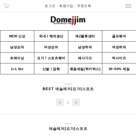
로그인
회원가입
주문조회
NEW 신상
국내ㅣ해외생산
제2물류센터
골프웨어
남성상의
여성상의
남성하의
여성하의
트레이닝
요가ㅣ스포츠웨어
래시가드
빅사이즈
1+1 Set
신발ㅣ잡화
묶음세일[럭키박스]
30~50% 세일
BEST 애슬레저|요가|스포츠
/
애슬레저|요가|스포츠