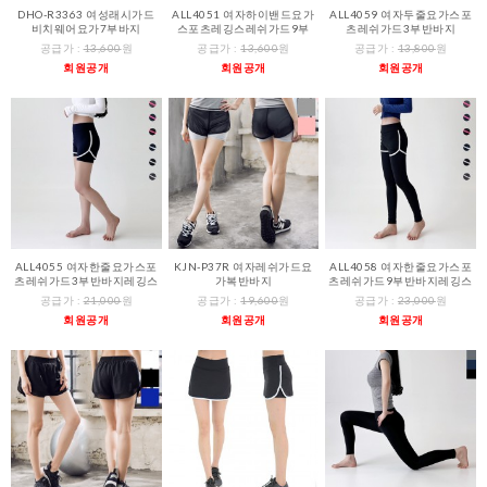
DHO-R3363 여성래시가드
ALL4051 여자하이밴드요가
ALL4059 여자두줄요가스포
비치웨어요가7부바지
스포츠레깅스레쉬가드9부
츠레쉬가드3부반바지
공급가 :
13,600
원
공급가 :
13,600
원
공급가 :
13,800
원
회원공개
회원공개
회원공개
ALL4055 여자한줄요가스포
KJN-P37R 여자레쉬가드요
ALL4058 여자한줄요가스포
츠레쉬가드3부반바지레깅스
가복반바지
츠레쉬가드9부반바지레깅스
공급가 :
21,000
원
공급가 :
19,600
원
공급가 :
23,000
원
회원공개
회원공개
회원공개