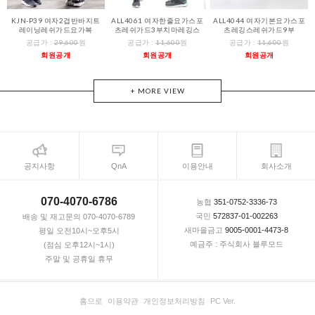
KJN-P39 여자2겹반바지트
ALL4061 여자한줄요가스포
ALL4044 여자기본요가스포
레이닝레쉬가드요가복
츠레쉬가드3부치마레깅스
츠레깅스레쉬가드9부
공급가 :
29,600
원
공급가 :
11,600
원
공급가 :
11,600
원
회원공개
회원공개
회원공개
+ MORE VIEW
공지사항
QnA
이용안내
회사소개
070-4070-6786
농협
351-0752-3336-73
국민
572837-01-002263
배송 및 재고문의 070-4070-6789
새마을금고
9005-0001-4473-8
평일 오전10시~오후5시
예금주 : 주식회사 블루모드
(점심 오후12시~1시)
주말 및 공휴일 휴무
홈으로
이용약관
개인정보처리방침
PC Ver.