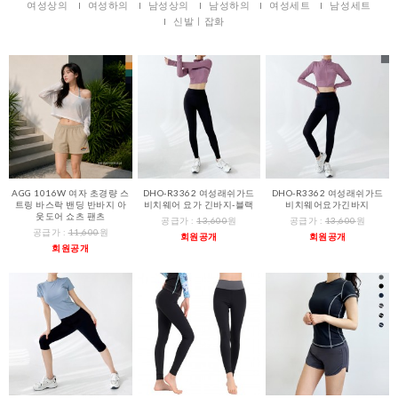
여성상의
여성하의
남성상의
남성하의
여성세트
남성세트
신발ㅣ잡화
AGG 1016W 여자 초경량 스
DHO-R3362 여성래쉬가드
DHO-R3362 여성래쉬가드
트링 바스락 밴딩 반바지 아
비치웨어 요가 긴바지-블랙
비치웨어요가긴바지
웃도어 쇼츠 팬츠
공급가 :
13,600
원
공급가 :
13,600
원
공급가 :
11,600
원
회원공개
회원공개
회원공개