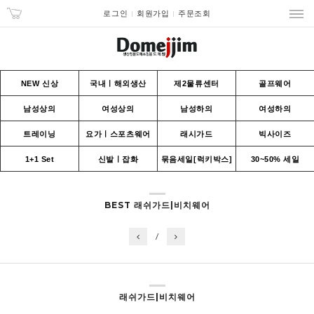
로그인
회원가입
주문조회
NEW 신상
국내ㅣ해외생산
제2물류센터
골프웨어
남성상의
여성상의
남성하의
여성하의
트레이닝
요가ㅣ스포츠웨어
래시가드
빅사이즈
1+1 Set
신발ㅣ잡화
묶음세일[럭키박스]
30~50% 세일
BEST 래쉬가드|비치웨어
/
래쉬가드|비치웨어