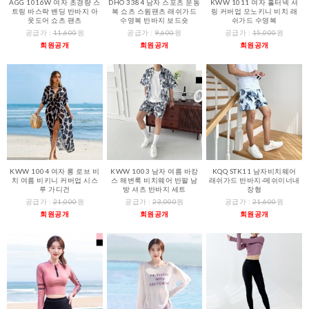
AGG 1016W 여자 초경량 스
DHO 3384 남자 스포츠 운동
KWW 1011 여자 홀터넥 셔
트링 바스락 밴딩 반바지 아
복 쇼츠 스윔팬츠 래쉬가드
링 커버업 모노키니 비치 래
웃도어 쇼츠 팬츠
수영복 반바지 보드숏
쉬가드 수영복
공급가 :
11,600
원
공급가 :
9,600
원
공급가 :
15,000
원
회원공개
회원공개
회원공개
KWW 1004 여자 롱 로브 비
KWW 1003 남자 여름 바캉
KQQ STK11 남자비치웨어
치 여름 비키니 커버업 시스
스 해변룩 비치웨어 반팔 남
래쉬가드 반바지-메쉬이너내
루 가디건
방 셔츠 반바지 세트
장형
공급가 :
21,000
원
공급가 :
23,000
원
공급가 :
21,600
원
회원공개
회원공개
회원공개