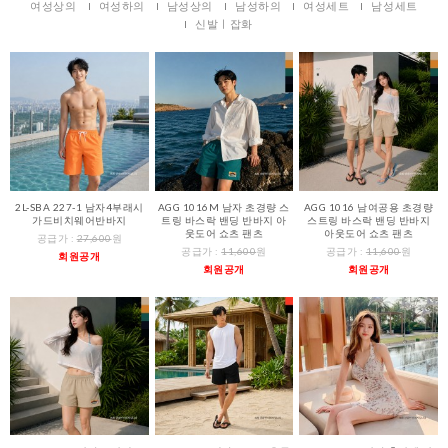
여성상의
여성하의
남성상의
남성하의
여성세트
남성세트
신발ㅣ잡화
2L-SBA 227-1 남자4부래시
AGG 1016M 남자 초경량 스
AGG 1016 남여공용 초경량
가드비치웨어반바지
트링 바스락 밴딩 반바지 아
스트링 바스락 밴딩 반바지
웃도어 쇼츠 팬츠
아웃도어 쇼츠 팬츠
공급가 :
27,600
원
공급가 :
11,600
원
공급가 :
11,600
원
회원공개
회원공개
회원공개