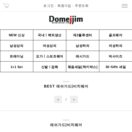
로그인
회원가입
주문조회
NEW 신상
국내ㅣ해외생산
제2물류센터
골프웨어
남성상의
여성상의
남성하의
여성하의
트레이닝
요가ㅣ스포츠웨어
래시가드
빅사이즈
1+1 Set
신발ㅣ잡화
묶음세일[럭키박스]
30~50% 세일
BEST 래쉬가드|비치웨어
/
래쉬가드|비치웨어