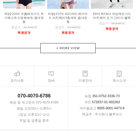
KQQ 2203 크롭래쉬가드 하
KQQ 0376 여리여리 레이어
DHO-R3362 여성래쉬가드
이웨스트수영복세트-캡내장
드 비치웨어3종세트-캡내장
비치웨어 요가 긴바지-블랙
형
형
공급가 :
13,600
원
공급가 :
25,600
원
공급가 :
21,000
원
회원공개
회원공개
회원공개
+ MORE VIEW
공지사항
QnA
이용안내
회사소개
070-4070-6786
농협
351-0752-3336-73
국민
572837-01-002263
배송 및 재고문의 070-4070-6789
새마을금고
9005-0001-4473-8
평일 오전10시~오후5시
예금주 : 주식회사 블루모드
(점심 오후12시~1시)
주말 및 공휴일 휴무