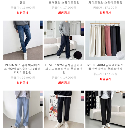
팬츠
조거팬츠-스웨이드안감
와이드팬츠-스웨이드안감
공급가 :
11,600
원
공급가 :
17,600
원
공급가 :
17,600
원
회원공개
회원공개
회원공개
2L-SIN 801 남자 빅사이즈
GSS CF189M 남자골덴카고
GSS CF980M 남자테이퍼드
스판슬림 일자청바지 3컬러-
와이드스트링팬츠-후리스안
골덴밴딩팬츠-후리스안감
피치기모안감
감
공급가 :
17,600
원
공급가 :
35,600
원
공급가 :
19,000
원
회원공개
회원공개
회원공개