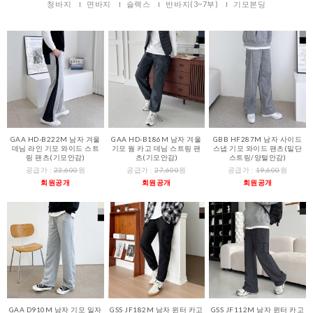
청바지
면바지
슬랙스
반바지(3~7부)
기모본딩
GAA HD-B222M 남자 겨울
GAA HD-B186M 남자 겨울
GBB HF287M 남자 사이드
데님 라인 기모 와이드 스트
기모 웜 카고 데님 스트링 팬
스냅 기모 와이드 팬츠(밑단
링 팬츠(기모안감)
츠(기모안감)
스트링/양털안감)
공급가 :
23,600
원
공급가 :
27,600
원
공급가 :
19,600
원
회원공개
회원공개
회원공개
GAA D910M 남자 기모 일자
GSS JF182M 남자 윈터 카고
GSS JF112M 남자 윈터 카고