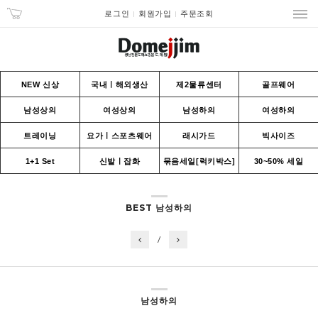
로그인
회원가입
주문조회
NEW 신상
국내ㅣ해외생산
제2물류센터
골프웨어
남성상의
여성상의
남성하의
여성하의
트레이닝
요가ㅣ스포츠웨어
래시가드
빅사이즈
1+1 Set
신발ㅣ잡화
묶음세일[럭키박스]
30~50% 세일
BEST 남성하의
/
남성하의