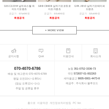
GSS C223M 남자파스텔 와
GBB CB808 남자기모코듀로
GPA JB10 남자기모테이퍼
이드기모팬츠
이조거팬츠
드팬츠
공급가 :
17,600
원
공급가 :
15,600
원
공급가 :
13,600
원
회원공개
회원공개
회원공개
+ MORE VIEW
공지사항
QnA
이용안내
회사소개
070-4070-6786
농협
351-0752-3336-73
국민
572837-01-002263
배송 및 재고문의 070-4070-6789
새마을금고
9005-0001-4473-8
평일 오전10시~오후5시
예금주 : 주식회사 블루모드
(점심 오후12시~1시)
주말 및 공휴일 휴무
홈으로
이용약관
개인정보처리방침
PC Ver.