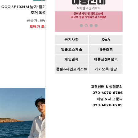
GQQ SF1034M 남자 절개 나일론 바지 스트링
GQQ SF1037M 남자 카펜
조거 와이드
작업바지 스트링 조
공급가 :
19,600원
공급가 :
23,60
도매가 로그인
도매가 로그인
공지사항
QnA
입출고스케쥴
배송조회
개인결제
제휴신청&문의
품절&재입고리스트
카카오톡 상담
고객센터 & 상담문의
070-4070-6786
배송 & 재고 문의
070-4070-6789