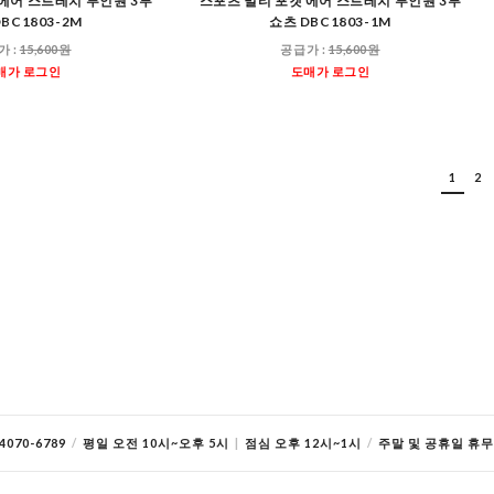
에어 스트레치 투인원 3부
스포츠 멀티 포켓 에어 스트레치 투인원 3부
BC1803-2M
쇼츠 DBC1803-1M
가 :
15,600원
공급가 :
15,600원
매가 로그인
도매가 로그인
1
2
070-6789
/
평일 오전 10시~오후 5시
|
점심 오후 12시~1시
/
주말 및 공휴일 휴무