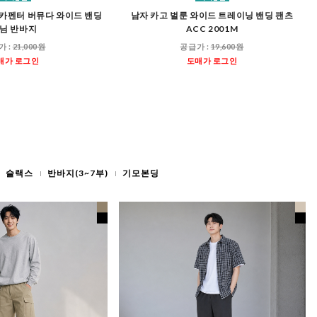
자 카펜터 버뮤다 와이드 밴딩
남자 카고 벌룬 와이드 트레이닝 밴딩 팬츠
님 반바지
ACC 2001M
가 :
21,000원
공급가 :
19,600원
매가 로그인
도매가 로그인
슬랙스
반바지(3~7부)
기모본딩