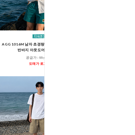
AGG 1016M 남자 초경량 스트링 바스락 밴딩
AGG 1016 남여공용 초경
반바지 아웃도어 쇼츠 팬츠
밴딩 반바지 아웃도어 
공급가 :
11,600원
공급가 :
11,60
도매가 로그인
도매가 로그인