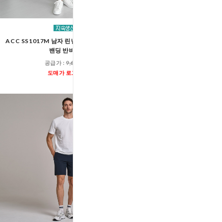
ACC SS1017M 남자 린넨 여름 시원한 투턱
ACC SS1002M 남자 사
밴딩 반바지
와이드 트레이닝 
공급가 :
9,600원
공급가 :
17,00
도매가 로그인
도매가 로그인