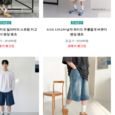
자 카모 밀리터리 스트링 카고
AGG 1011M 남자 와이드 무릎절개 버뮤다
다 밴딩 팬츠
밴딩 팬츠
가 :
21,000원
공급가 :
15,600원
매가 로그인
도매가 로그인