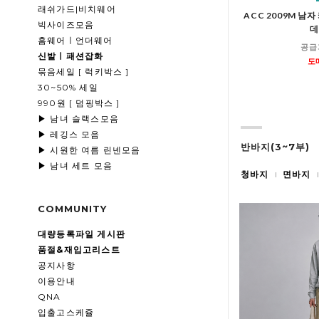
래쉬가드|비치웨어
ACC 2009M 남
빅사이즈모음
데
홈웨어ㅣ언더웨어
공급
신발ㅣ패션잡화
도
묶음세일 [ 럭키박스 ]
30~50% 세일
990원 [ 덤핑박스 ]
▶ 남녀 슬랙스모음
▶ 레깅스 모음
반바지(3~7부)
▶ 시원한 여름 린넨모음
▶ 남녀 세트 모음
청바지
면바지
COMMUNITY
대량등록파일 게시판
품절&재입고리스트
공지사항
이용안내
QNA
입출고스케쥴