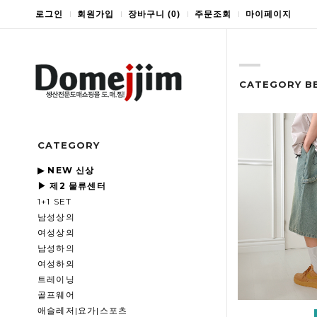
로그인
회원가입
장바구니
(
0
)
주문조회
마이페이지
CATEGORY B
CATEGORY
▶ NEW 신상
▶ 제2 물류센터
1+1 SET
남성상의
여성상의
남성하의
여성하의
트레이닝
골프웨어
애슬레저|요가|스포츠