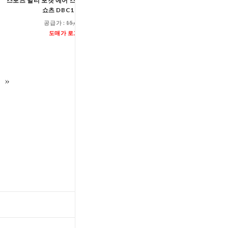
스포츠 멀티 포켓 에어 스트레치 투인원 3부
남성 스포츠 에어 라이트 투인원
쇼츠 DBC1803M
1801-1M
공급가 :
15,600원
공급가 :
15,60
도매가 로그인
도매가 로그인
TOP
입출고스케쥴
/
배송조회(대한통운)