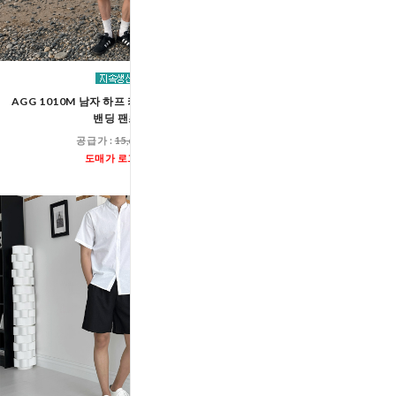
AGG 1010M 남자 하프 카고 와이드 버뮤다
AGG 1003M 남자 카펜더 
밴딩 팬츠
밴딩 반바지
공급가 :
15,600원
공급가 :
17,00
도매가 로그인
도매가 로그인