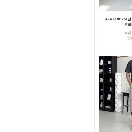
AGG 1002M 
트레
공급
도