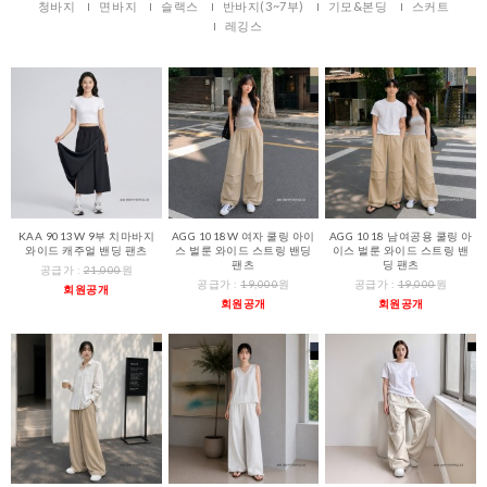
청바지
면바지
슬랙스
반바지(3~7부)
기모&본딩
스커트
레깅스
KAA 9013W 9부 치마바지
AGG 1018W 여자 쿨링 아이
AGG 1018 남여공용 쿨링 아
와이드 캐주얼 밴딩 팬츠
스 벌룬 와이드 스트링 밴딩
이스 벌룬 와이드 스트링 밴
팬츠
딩 팬츠
공급가 :
21,000
원
공급가 :
19,000
원
공급가 :
19,000
원
회원공개
회원공개
회원공개