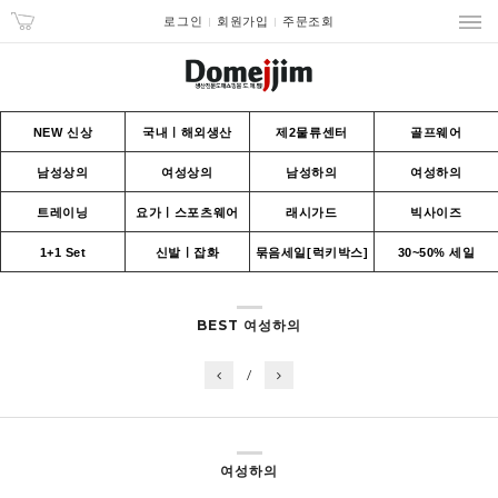
로그인
회원가입
주문조회
NEW 신상
국내ㅣ해외생산
제2물류센터
골프웨어
남성상의
여성상의
남성하의
여성하의
트레이닝
요가ㅣ스포츠웨어
래시가드
빅사이즈
1+1 Set
신발ㅣ잡화
묶음세일[럭키박스]
30~50% 세일
BEST 여성하의
/
여성하의