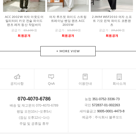
ACC 2002W 여자 아웃도어
여자 루즈핏 와이드 스트링
2JMM WSF2010 여자 소프
밀리터리 카모 전술 와이드
트레이닝 밴딩 팬츠 ACC
트 기모 핀턱 와이드 코튼팬
팬츠 레저 등산 작업바지
2005W
츠
공급가 :
15,600
원
공급가 :
15,000
원
공급가 :
39,600
원
회원공개
회원공개
회원공개
+ MORE VIEW
공지사항
QnA
이용안내
회사소개
070-4070-6786
농협
351-0752-3336-73
국민
572837-01-002263
배송 및 재고문의 070-4070-6789
새마을금고
9005-0001-4473-8
평일 오전10시~오후5시
예금주 : 주식회사 블루모드
(점심 오후12시~1시)
주말 및 공휴일 휴무