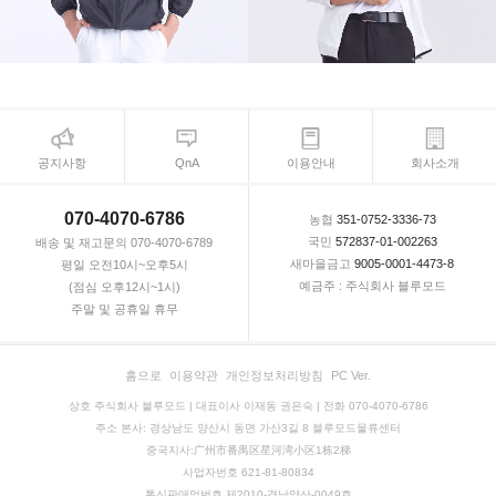
공지사항
QnA
이용안내
회사소개
070-4070-6786
농협
351-0752-3336-73
국민
572837-01-002263
배송 및 재고문의 070-4070-6789
새마을금고
9005-0001-4473-8
평일 오전10시~오후5시
예금주 : 주식회사 블루모드
(점심 오후12시~1시)
주말 및 공휴일 휴무
홈으로
이용약관
개인정보처리방침
PC Ver.
상호 주식회사 블루모드 | 대표이사 이재동 권은숙 | 전화 070-4070-6786
주소 본사: 경상남도 양산시 동면 가산3길 8 블루모드물류센터
중국지사:广州市番禺区星河湾小区1栋2梯
사업자번호 621-81-80834
통신판매업번호 제2010-경남양산-0049호