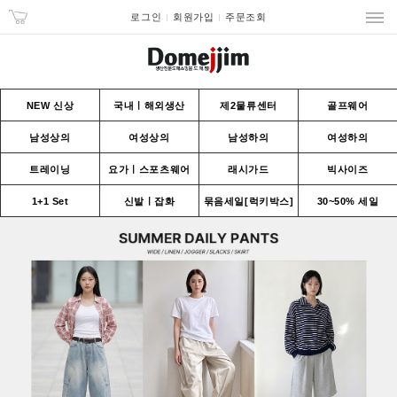
로그인
회원가입
주문조회
NEW 신상
국내ㅣ해외생산
제2물류센터
골프웨어
남성상의
여성상의
남성하의
여성하의
트레이닝
요가ㅣ스포츠웨어
래시가드
빅사이즈
1+1 Set
신발ㅣ잡화
묶음세일[럭키박스]
30~50% 세일