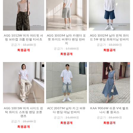
AGG 1012W 여자 여리핏 셔
AGG 1003M 남자 카펜더 포
AGG 1002M 남자 핀턱 와이
링 브라캡 크롭 반팔 티셔츠
켓 와이드 버뮤다 밴딩 반바
드 5부 밴딩 트레이닝 반바지
지
공급가 :
15,600
원
공급가 :
15,000
원
공급가 :
17,000
원
회원공개
회원공개
회원공개
AGG 1001W 여자 사이드 핀
ACC 2007M 남자 카고 버뮤
KAA 9006W 쉬폰 V넥 벨트
턱 와이드 스트링 밴딩 코튼
다 밴딩 데님 반바지
나시 롱 원피스
팬츠
공급가 :
21,000
원
공급가 :
33,600
원
공급가 :
23,600
원
회원공개
회원공개
회원공개