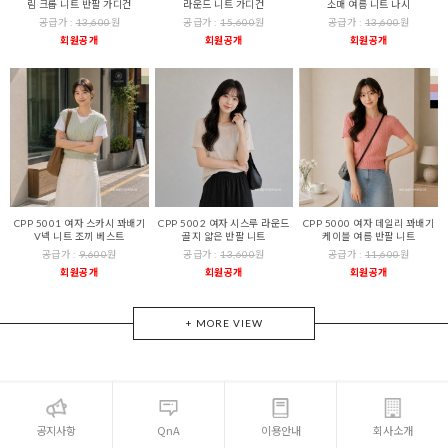
림 크롭 니트 반팔 가디건
라운드 니트 가디건
소매 여름 니트 나시
공급가 :
13,600
원
공급가 :
15,600
원
공급가 :
13,600
원
회원공개
회원공개
회원공개
CPP 5001 여자 스카시 꽈배기
CPP 5002 여자 시스루 라운드
CPP 5000 여자 데일리 꽈배기
V넥 니트 조끼 베스트
골지 얇은 반팔 니트
케이블 여름 반팔 니트
공급가 :
9,600
원
공급가 :
13,600
원
공급가 :
11,600
원
회원공개
회원공개
회원공개
+ MORE VIEW
공지사항
QnA
이용안내
회사소개