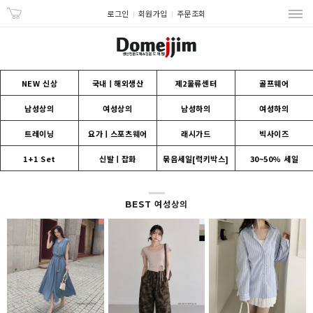
로그인
회원가입
주문조회
NEW 신상
국내ㅣ해외생산
제2물류센터
골프웨어
남성상의
여성상의
남성하의
여성하의
트레이닝
요가ㅣ스포츠웨어
래시가드
빅사이즈
1+1 Set
신발ㅣ잡화
묶음세일[럭키박스]
30~50% 세일
BEST 여성상의