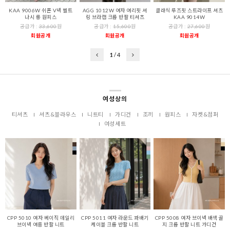
KAA 9006W 쉬폰 V넥 벨트
AGG 1012W 여자 여리핏 셔
클래식 루즈핏 스트라이프 셔츠
나시 롱 원피스
링 브라캡 크롭 반팔 티셔츠
KAA 9014W
공급가 :
33,600
원
공급가 :
15,600
원
공급가 :
27,600
원
회원공개
회원공개
회원공개
1
/
4
여성상의
티셔츠
셔츠&블라우스
니트티
가디건
조끼
원피스
자켓&점퍼
여성세트
CPP 5010 여자 베이직 데일리
CPP 5011 여자 라운드 꽈배기
CPP 5008 여자 브이넥 배색 골
브이넥 여름 반팔 니트
케이블 크롭 반팔 니트
지 크롭 반팔 니트 가디건