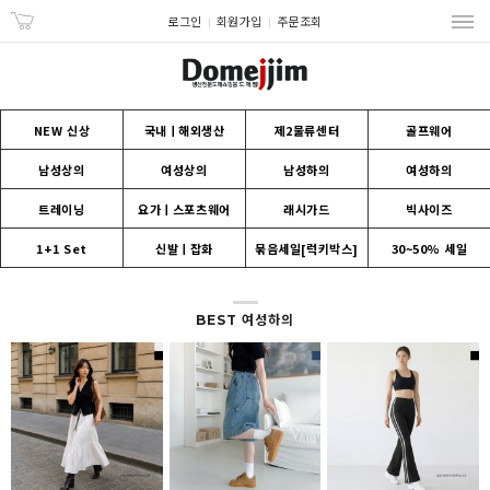
로그인
회원가입
주문조회
NEW 신상
국내ㅣ해외생산
제2물류센터
골프웨어
남성상의
여성상의
남성하의
여성하의
트레이닝
요가ㅣ스포츠웨어
래시가드
빅사이즈
1+1 Set
신발ㅣ잡화
묶음세일[럭키박스]
30~50% 세일
BEST 여성하의