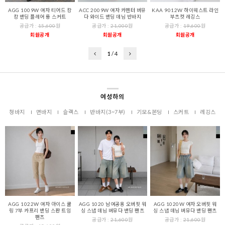
AGG 1009W 여자 티어드 캉
ACC 2009W 여자 카펜터 버뮤
KAA 9012W 하이웨스트 라인
캉 밴딩 플레어 롱 스커트
다 와이드 밴딩 데님 반바지
부츠컷 레깅스
공급가 :
15,600
원
공급가 :
21,000
원
공급가 :
19,600
원
회원공개
회원공개
회원공개
1
/
4
여성하의
청바지
면바지
슬랙스
반바지(3~7부)
기모&본딩
스커트
레깅스
AGG 1022W 여자 아이스 쿨
AGG 1020 남여공용 오버핏 워
AGG 1020W 여자 오버핏 워
링 7부 카프리 밴딩 스판 트임
싱 스냅 데님 버뮤다 밴딩 팬츠
싱 스냅 데님 버뮤다 밴딩 팬츠
팬츠
공급가 :
21,600
원
공급가 :
21,600
원