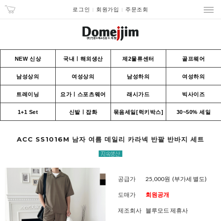
로그인
회원가입
주문조회
NEW 신상
국내ㅣ해외생산
제2물류센터
골프웨어
남성상의
여성상의
남성하의
여성하의
트레이닝
요가ㅣ스포츠웨어
래시가드
빅사이즈
1+1 Set
신발ㅣ잡화
묶음세일[럭키박스]
30~50% 세일
ACC SS1016M 남자 여름 데일리 카라넥 반팔 반바지 세트
공급가
25,000원
(부가세 별도)
도매가
회원공개
제조회사
블루모드 제휴사