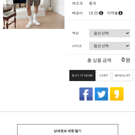
제조국
중국
배송비
(조건)
지역별
색상
사이즈
0
원
총 상품 금액
BUY IT NOW
CART
WISHLIST
상세정보 새창 열기