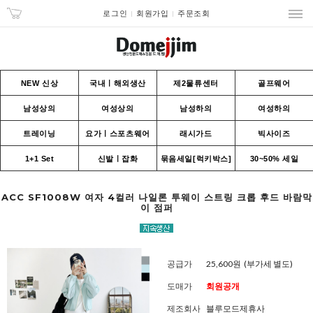
로그인
회원가입
주문조회
NEW 신상
국내ㅣ해외생산
제2물류센터
골프웨어
남성상의
여성상의
남성하의
여성하의
트레이닝
요가ㅣ스포츠웨어
래시가드
빅사이즈
1+1 Set
신발ㅣ잡화
묶음세일[럭키박스]
30~50% 세일
ACC SF1008W 여자 4컬러 나일론 투웨이 스트링 크롭 후드 바람막
이 점퍼
공급가
25,600원
(부가세 별도)
도매가
회원공개
제조회사
블루모드제휴사