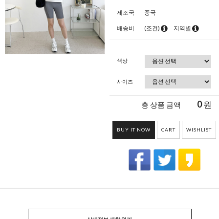
제조국
중국
배송비
(조건)
지역별
색상
사이즈
0
원
총 상품 금액
BUY IT NOW
CART
WISHLIST