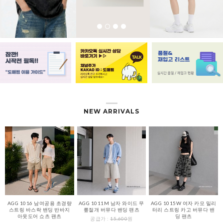
NEW ARRIVALS
AGG 1016 남여공용 초경량
AGG 1011M 남자 와이드 무
AGG 1015W 여자 카모 밀리
스트링 바스락 밴딩 반바지
릎절개 버뮤다 밴딩 팬츠
터리 스트링 카고 버뮤다 밴
아웃도어 쇼츠 팬츠
딩 팬츠
공급가 :
15,600
원