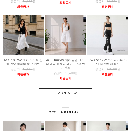
공급가 :
11,600
원
공급가 :
21,000
원
회원공개
회원공개
회원공개
AGG 1009W 여자 티어드 캉
AGG 1006W 여자 린넨 베이
KAA 9012W 하이웨스트 라
캉 밴딩 플레어 롱 스커트
직 데님 버뮤다 와이드 7부 밴
인 부츠컷 레깅스
딩 팬츠
공급가 :
15,600
원
공급가 :
19,600
원
공급가 :
23,600
원
회원공개
회원공개
회원공개
+ MORE VIEW
BEST PRODUCT