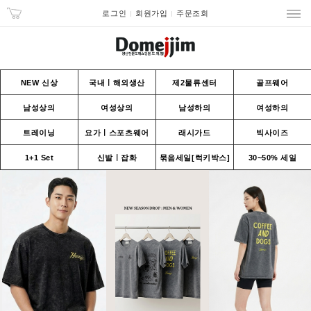
로그인
회원가입
주문조회
NEW 신상
국내ㅣ해외생산
제2물류센터
골프웨어
남성상의
여성상의
남성하의
여성하의
트레이닝
요가ㅣ스포츠웨어
래시가드
빅사이즈
1+1 Set
신발ㅣ잡화
묶음세일[럭키박스]
30~50% 세일