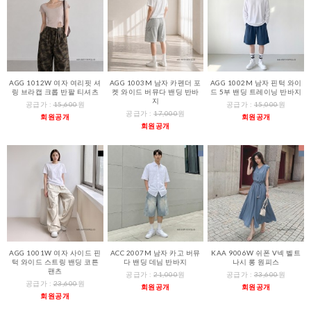
AGG 1012W 여자 여리핏 셔
AGG 1003M 남자 카펜더 포
AGG 1002M 남자 핀턱 와이
링 브라캡 크롭 반팔 티셔츠
켓 와이드 버뮤다 밴딩 반바
드 5부 밴딩 트레이닝 반바지
지
공급가 :
15,600
원
공급가 :
15,000
원
공급가 :
17,000
원
회원공개
회원공개
회원공개
AGG 1001W 여자 사이드 핀
ACC 2007M 남자 카고 버뮤
KAA 9006W 쉬폰 V넥 벨트
턱 와이드 스트링 밴딩 코튼
다 밴딩 데님 반바지
나시 롱 원피스
팬츠
공급가 :
21,000
원
공급가 :
33,600
원
공급가 :
23,600
원
회원공개
회원공개
회원공개