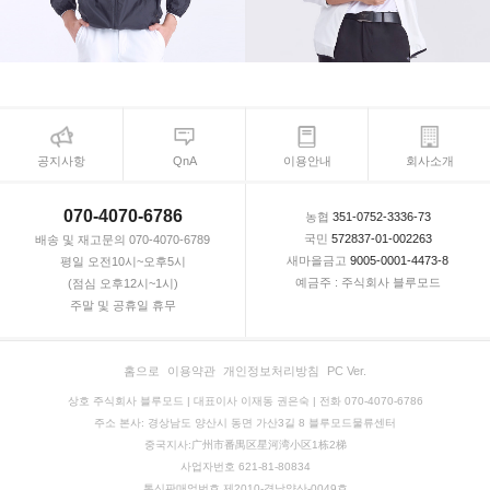
공지사항
QnA
이용안내
회사소개
070-4070-6786
농협
351-0752-3336-73
국민
572837-01-002263
배송 및 재고문의 070-4070-6789
새마을금고
9005-0001-4473-8
평일 오전10시~오후5시
예금주 : 주식회사 블루모드
(점심 오후12시~1시)
주말 및 공휴일 휴무
홈으로
이용약관
개인정보처리방침
PC Ver.
상호 주식회사 블루모드 | 대표이사 이재동 권은숙 | 전화 070-4070-6786
주소 본사: 경상남도 양산시 동면 가산3길 8 블루모드물류센터
중국지사:广州市番禺区星河湾小区1栋2梯
사업자번호 621-81-80834
통신판매업번호 제2010-경남양산-0049호