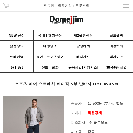
로그인
회원가입
주문조회
NEW 신상
국내ㅣ해외생산
제2물류센터
골프웨어
남성상의
여성상의
남성하의
여성하의
트레이닝
요가ㅣ스포츠웨어
래시가드
빅사이즈
1+1 Set
신발ㅣ잡화
묶음세일[럭키박스]
30~50% 세일
스포츠 에어 스트레치 베이직 5부 반바지 DBC1805M
공급가
13,600원
(부가세 별도)
도매가
회원공개
제조회사
(주)블루모드
제조국
중국