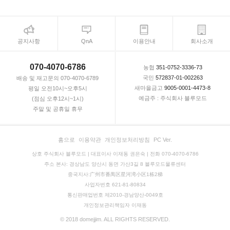
공지사항
QnA
이용안내
회사소개
070-4070-6786
농협
351-0752-3336-73
국민
572837-01-002263
배송 및 재고문의 070-4070-6789
새마을금고
9005-0001-4473-8
평일 오전10시~오후5시
예금주 : 주식회사 블루모드
(점심 오후12시~1시)
주말 및 공휴일 휴무
홈으로
이용약관
개인정보처리방침
PC Ver.
상호 주식회사 블루모드 | 대표이사 이재동 권은숙 | 전화 070-4070-6786
주소 본사: 경상남도 양산시 동면 가산3길 8 블루모드물류센터
중국지사:广州市番禺区星河湾小区1栋2梯
사업자번호 621-81-80834
통신판매업번호 제2010-경남양산-0049호
개인정보관리책임자 이재동
© 2018 domejjim. ALL RIGHTS RESERVED.