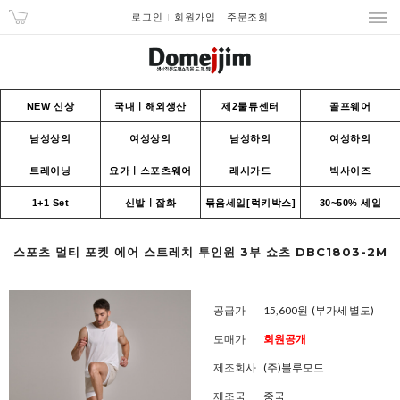
로그인
회원가입
주문조회
NEW 신상
국내ㅣ해외생산
제2물류센터
골프웨어
남성상의
여성상의
남성하의
여성하의
트레이닝
요가ㅣ스포츠웨어
래시가드
빅사이즈
1+1 Set
신발ㅣ잡화
묶음세일[럭키박스]
30~50% 세일
스포츠 멀티 포켓 에어 스트레치 투인원 3부 쇼츠 DBC1803-2M
공급가
15,600원
(부가세 별도)
도매가
회원공개
제조회사
(주)블루모드
제조국
중국